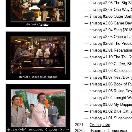
— эпизод #2.08 The Big Sl
— эпизод #2.07 One Way O
— эпизод #2.06 Outer Dark
— эпизод #2.05 Game Day 
фильм «
Джуно
»
— эпизод #2.04 Stag [2018
— эпизод #2.03 Once a Lan
— эпизод #2.02 The Precio
— эпизод #2.01 Reparation
— эпизод #1.10 The Toll [2
— эпизод #1.09 Coffee, Bl
— эпизод #1.08 Kaleidosco
фильм «
Несносные боссы
»
— эпизод #1.07 Nest Box [
— эпизод #1.06 Book of Ru
— эпизод #1.05 Ruling Day
— эпизод #1.04 Tonight We
— эпизод #1.03 My Drippin
— эпизод #1.02 Blue Cat [
— эпизод #1.01 Sugarwood
2021 —
Сила грома
фильм «
Убойная парочка: Старски и Хатч
»
2020 —
Чужак
- в 4 эпизодах