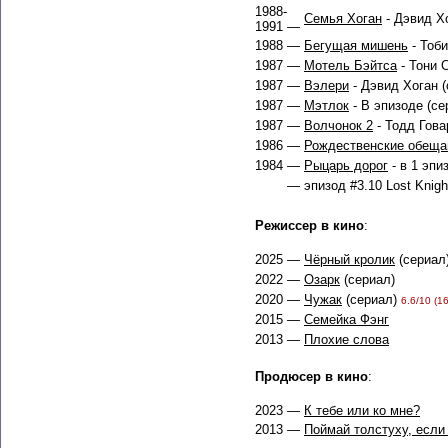
1988-
Семья Хоган
- Дэвид Хо
1991 —
1988 —
Бегущая мишень
- Тоби
1987 —
Мотель Бэйтса
- Тони 
1987 —
Вэлери
- Дэвид Хоган (
1987 —
Мэтлок
- В эпизоде (се
1987 —
Волчонок 2
- Тодд Гова
1986 —
Рождественские обеща
1984 —
Рыцарь дорог
- в 1 эпи
— эпизод #3.10 Lost Knight
Режиссер в кино
:
2025 —
Чёрный кролик
(сериал
2022 —
Озарк
(сериал)
2020 —
Чужак
(сериал)
6.6/10 (16
2015 —
Семейка Фэнг
2013 —
Плохие слова
Продюсер в кино
:
2023 —
К тебе или ко мне?
2013 —
Поймай толстуху, есл