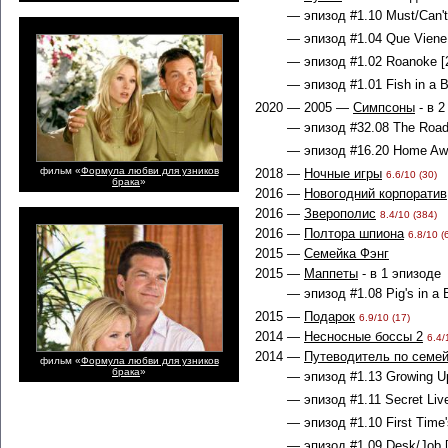
— эпизод #1.10 Must/Can't
— эпизод #1.04 Que Viene 
— эпизод #1.02 Roanoke [
— эпизод #1.01 Fish in a B
2020 — 2005 —
Симпсоны
- в 2
— эпизод #32.08 The Road t
— эпизод #16.20 Home Awa
фильм «
Формула любви для узников
2018 —
Ночные игры
6.6/10 (30)
брака
»
2016 —
Новогодний корпоратив
2016 —
Зверополис
8.4/10 (384)
2016 —
Полтора шпиона
6.8/10 (
2015 —
Семейка Фэнг
2015 —
Маппеты
- в 1 эпизоде
— эпизод #1.08 Pig's in a 
2015 —
Подарок
6.9/10 (17)
2014 —
Несносные боссы 2
6.4/
2014 —
Путеводитель по семе
фильм «
Формула любви для узников
брака
»
— эпизод #1.13 Growing Up
— эпизод #1.11 Secret Live
— эпизод #1.10 First Time'
— эпизод #1.09 Desk/Job [