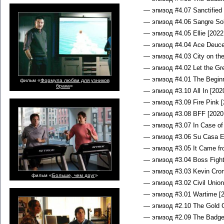
— эпизод #4.07 Sanctified 
— эпизод #4.06 Sangre Sob
— эпизод #4.05 Ellie [2022
— эпизод #4.04 Ace Deuce
— эпизод #4.03 City on th
— эпизод #4.02 Let the Gre
— эпизод #4.01 The Beginni
фильм «
Формула любви для узников
брака
»
— эпизод #3.10 All In [202
— эпизод #3.09 Fire Pink [
— эпизод #3.08 BFF [2020
— эпизод #3.07 In Case of
— эпизод #3.06 Su Casa E
— эпизод #3.05 It Came fr
— эпизод #3.04 Boss Fight
— эпизод #3.03 Kevin Cron
фильм «
Больше, чем друг
»
— эпизод #3.02 Civil Union
— эпизод #3.01 Wartime [2
— эпизод #2.10 The Gold C
— эпизод #2.09 The Badger