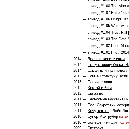
— эпизод #1.08 The Man wit
— эпизод #1.07 Katie You 
— эпизод #1.06 Drug/Bust 
— эпизод #1.05 Work with 
— эпизод #1.04 Trust Fall 
— эпизод #1.03 The Date fr
— эпизод #1.02 Blind Man's
— эпизод #1.01 Pilot [2014
2014 —
Дальше живите сами
2014 —
По ту сторону блока: И
2014 —
Самая длинная неделя
2013 —
Поймай толстуху, есл
2013 —
Плохие слова
2012 —
Хватай и беги
2012 —
Связи нет
2011 —
Несносные боссы
- Ник
2011 —
Пол: Секретный матери
2011 —
Хочу, как ты
- Дэйв Ло
2010 —
Супер МакГрубер
5.6/10 
2010 —
Больше, чем друг
6.5/10
2009 —
Экстракт