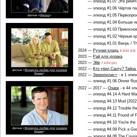
— эпизод #1.07 Эти ребята
— эпизод #1.06 Чёртов пар
— эпизод #1.05 Первопрохо
фильм «
Джуно
»
— эпизод #1.04 Больше ник
— эпизод #1.03 Прикоснове
— эпизод #1.02 Чёрные кро
— эпизод #1.01 Вихрь / Th
2024 —
Ручная кладь
6.3/10 (13)
2023 —
Рай для дурака
2023 —
Эйр
7.2/10 (11)
2022 —
Кто убил Санту? Тайна
фильм «
Формула любви для узников
брака
»
2022 —
Зверополис+
- в 1 эпиз
— эпизод #1.06 Dinner Rus
2022 — 2017 —
Озарк
- в 44 эп
— эпизод #4.14 A Hard Way
— эпизод #4.13 Mud [2022
— эпизод #4.12 Trouble the
— эпизод #4.11 Pound of Fle
— эпизод #4.10 You're the 
фильм «
Формула любви для узников
— эпизод #4.09 Pick a God
брака
»
— эпизод #4.08 The Cousin