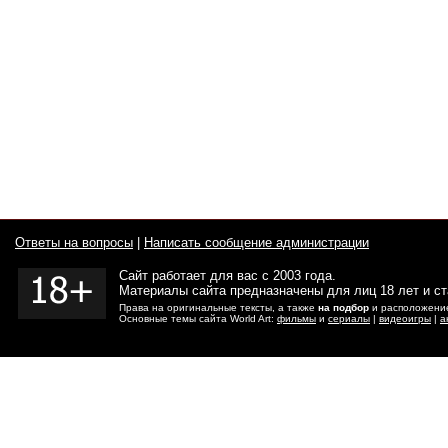
Ответы на вопросы
|
Написать сообщение администрации
Сайт работает для вас с 2003 года.
Материалы сайта предназначены для лиц 18 лет и с
Права на оригинальные тексты, а также
на подбор
и расположение
Основные темы сайта World Art:
фильмы
и
сериалы
|
видеоигры
|
а