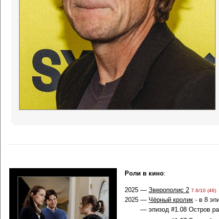
Роли в кино
:
2025 —
Зверополис 2
7.6/10 (46)
2025 —
Чёрный кролик
- в 8 эп
— эпизод #1.08 Остров радо