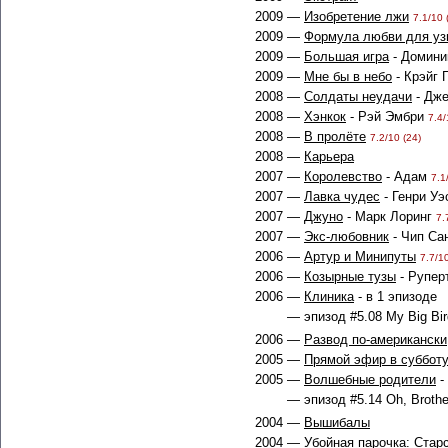
2009 —
Изобретение лжи
7.1/10 
2009 —
Формула любви для уз
2009 —
Большая игра
- Домин
2009 —
Мне бы в небо
- Крэйг 
2008 —
Солдаты неудачи
- Дж
2008 —
Хэнкок
- Рэй Эмбри
7.4/
2008 —
В пролёте
7.2/10 (24)
2008 —
Карьера
2007 —
Королевство
- Адам
7.1
2007 —
Лавка чудес
- Генри У
2007 —
Джуно
- Марк Лоринг
7.
2007 —
Экс-любовник
- Чип Са
2006 —
Артур и Минипуты
7.7/10
2006 —
Козырные тузы
- Рупер
2006 —
Клиника
- в 1 эпизоде
— эпизод #5.08 My Big Bir
2006 —
Развод по-американски
2005 —
Прямой эфир в суббот
2005 —
Волшебные родители
-
— эпизод #5.14 Oh, Brother
2004 —
Вышибалы
2004 —
Убойная парочка: Стар