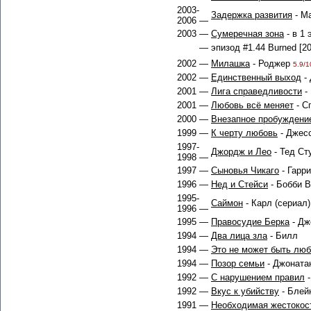
2003-
Задержка развития
- Ма
2006 —
2003 —
Сумеречная зона
- в 1 
— эпизод #1.44 Burned [20
2002 —
Милашка
- Роджер
5.9/1
2002 —
Единственный выход
-
2001 —
Лига справедливости
-
2001 —
Любовь всё меняет
- С
2000 —
Внезапное пробуждени
1999 —
К черту любовь
- Джесс
1997-
Джордж и Лео
- Тед Ст
1998 —
1997 —
Сыновья Чикаго
- Гарри
1996 —
Нед и Стейси
- Бобби В
1995-
Саймон
- Карл (сериал)
1996 —
1995 —
Правосудие Берка
- Дж
1994 —
Два лица зла
- Билл
1994 —
Это не может быть лю
1994 —
Позор семьи
- Джоната
1992 —
С нарушением правил
-
1992 —
Вкус к убийству
- Блейн
1991 —
Необходимая жестокос