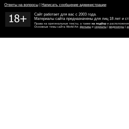
Ответы на вопросы
|
Написать сообщение администрации
Сайт работает для вас с 2003 года.
Материалы сайта предназначены для лиц 18 лет и с
Права на оригинальные тексты, а также
на подбор
и расположение
Основные темы сайта World Art:
фильмы
и
сериалы
|
видеоигры
|
а