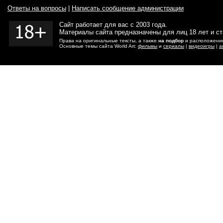
Ответы на вопросы
|
Написать сообщение администрации
Сайт работает для вас с 2003 года.
Материалы сайта предназначены для лиц 18 лет и с
Права на оригинальные тексты, а также
на подбор
и расположение
Основные темы сайта World Art:
фильмы
и
сериалы
|
видеоигры
|
а