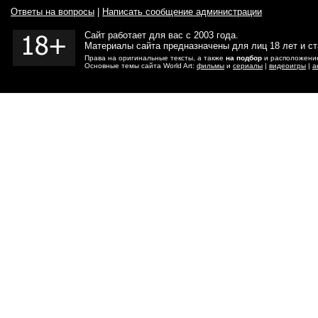
Ответы на вопросы
|
Написать сообщение администрации
Сайт работает для вас с 2003 года.
Материалы сайта предназначены для лиц 18 лет и с
Права на оригинальные тексты, а также
на подбор
и расположение
Основные темы сайта World Art:
фильмы
и
сериалы
|
видеоигры
|
а