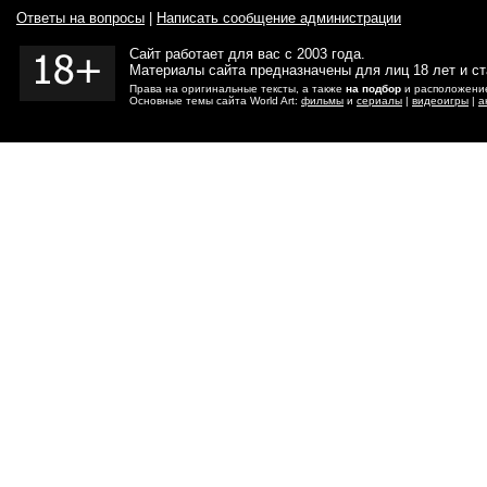
Ответы на вопросы
|
Написать сообщение администрации
Сайт работает для вас с 2003 года.
Материалы сайта предназначены для лиц 18 лет и с
Права на оригинальные тексты, а также
на подбор
и расположение
Основные темы сайта World Art:
фильмы
и
сериалы
|
видеоигры
|
а