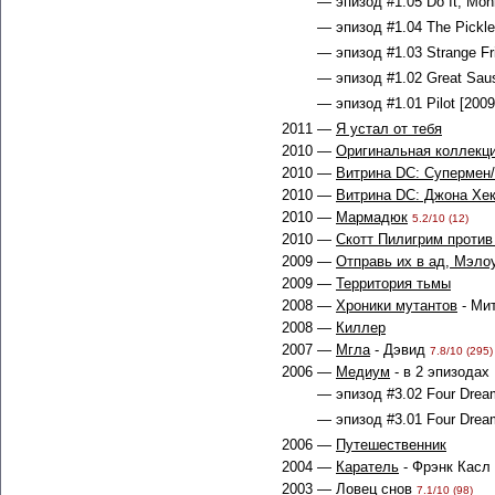
— эпизод #1.05 Do It, Mon
— эпизод #1.04 The Pickle 
— эпизод #1.03 Strange Fri
— эпизод #1.02 Great Sausa
— эпизод #1.01 Pilot [2009
2011 —
Я устал от тебя
2010 —
Оригинальная коллекц
2010 —
Витрина DC: Супермен
2010 —
Витрина DC: Джона Хе
2010 —
Мармадюк
5.2/10 (12)
2010 —
Скотт Пилигрим против
2009 —
Отправь их в ад, Мэло
2009 —
Территория тьмы
2008 —
Хроники мутантов
- Ми
2008 —
Киллер
2007 —
Мгла
- Дэвид
7.8/10 (295)
2006 —
Медиум
- в 2 эпизодах
— эпизод #3.02 Four Dream
— эпизод #3.01 Four Dream
2006 —
Путешественник
2004 —
Каратель
- Фрэнк Касл
2003 —
Ловец снов
7.1/10 (98)