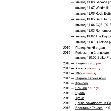
— эпизод #1.08 Salvage [2
— эпизод #1.07 Windmills 
— эпизод #1.06 Rock Botto
— эпизод #1.05 Back to the
— эпизод #1.04 CQB [2015
— эпизод #1.03 Remember 
— эпизод #1.02 The Big Em
— эпизод #1.01 Dulcinea [
2019 —
Полицейский седан
2019 —
Робоцып
- в 1 эпизоде
— эпизод #10.09 Spike Fras
2018 —
Хищник
5.0/10 (76)
2017 —
Аксель
5.9/10 (25)
2017 —
1922
6.7/10 (13)
2017 —
Жаркие летние ночи
2016 —
Крейсер
2016 —
Сомния
6.6/10 (31)
2016 —
Вуаль
2016 —
Тупик
2015 —
Добро пожаловать в Р
2015 —
Восстание Техаса
- в 5