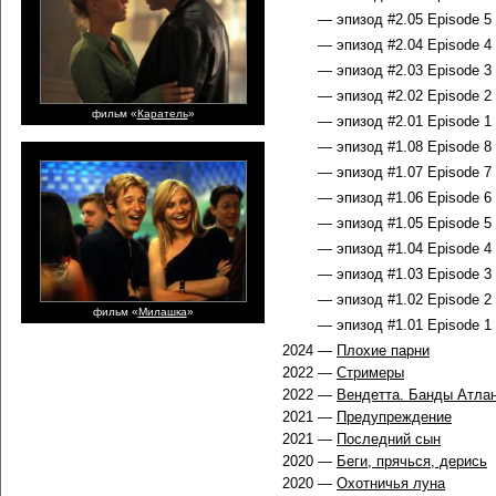
— эпизод #2.05 Episode 5 
— эпизод #2.04 Episode 4 
— эпизод #2.03 Episode 3 
— эпизод #2.02 Episode 2 
фильм «
Каратель
»
— эпизод #2.01 Episode 1 
— эпизод #1.08 Episode 8 
— эпизод #1.07 Episode 7 
— эпизод #1.06 Episode 6 
— эпизод #1.05 Episode 5 
— эпизод #1.04 Episode 4 
— эпизод #1.03 Episode 3 
— эпизод #1.02 Episode 2 
фильм «
Милашка
»
— эпизод #1.01 Episode 1 
2024 —
Плохие парни
2022 —
Стримеры
2022 —
Вендетта. Банды Атла
2021 —
Предупреждение
2021 —
Последний сын
2020 —
Беги, прячься, дерись
2020 —
Охотничья луна