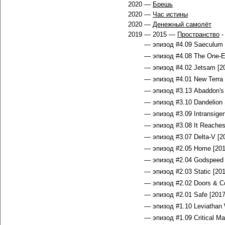
2020 —
Брешь
2020 —
Час истины
2020 —
Денежный самолёт
2019 — 2015 —
Пространство
-
— эпизод #4.09 Saeculum 
— эпизод #4.08 The One-E
— эпизод #4.02 Jetsam [20
— эпизод #4.01 New Terra 
— эпизод #3.13 Abaddon's 
— эпизод #3.10 Dandelion 
— эпизод #3.09 Intransigen
— эпизод #3.08 It Reaches
— эпизод #3.07 Delta-V [2
— эпизод #2.05 Home [201
— эпизод #2.04 Godspeed 
— эпизод #2.03 Static [201
— эпизод #2.02 Doors & Co
— эпизод #2.01 Safe [2017
— эпизод #1.10 Leviathan 
— эпизод #1.09 Critical Ma