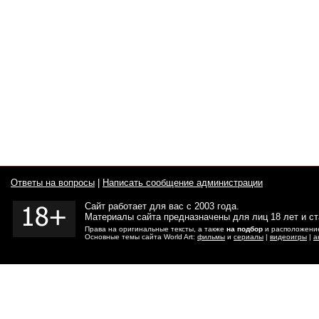
Ответы на вопросы
|
Написать сообщение администрации
Сайт работает для вас с 2003 года.
Материалы сайта предназначены для лиц 18 лет и с
Права на оригинальные тексты, а также
на подбор
и расположение
Основные темы сайта World Art:
фильмы
и
сериалы
|
видеоигры
|
а