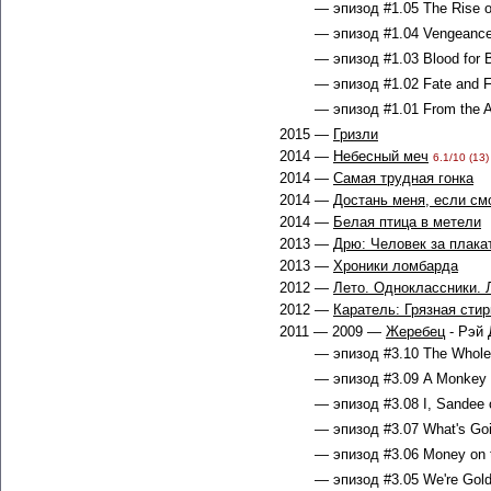
— эпизод #1.05 The Rise of
— эпизод #1.04 Vengeance 
— эпизод #1.03 Blood for B
— эпизод #1.02 Fate and F
— эпизод #1.01 From the A
2015 —
Гризли
2014 —
Небесный меч
6.1/10 (13)
2014 —
Самая трудная гонка
2014 —
Достань меня, если с
2014 —
Белая птица в метели
2013 —
Дрю: Человек за плака
2013 —
Хроники ломбарда
2012 —
Лето. Одноклассники.
2012 —
Каратель: Грязная стир
2011 — 2009 —
Жеребец
- Рэй 
— эпизод #3.10 The Whole 
— эпизод #3.09 A Monkey N
— эпизод #3.08 I, Sandee o
— эпизод #3.07 What's Goin
— эпизод #3.06 Money on t
— эпизод #3.05 We're Gold