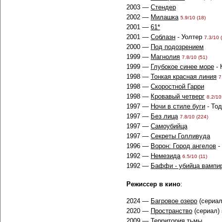
2003 —
Стендер
2002 —
Милашка
5.9/10 (18)
2001 —
61*
2001 —
Соблазн
- Уолтер
7.3/10 
2000 —
Под подозрением
1999 —
Магнолия
7.8/10 (51)
1999 —
Глубокое синее море
- 
1998 —
Тонкая красная линия
7
1998 —
Скоростной Гарри
1998 —
Кровавый четверг
8.2/10
1997 —
Ночи в стиле буги
- То
1997 —
Без лица
7.8/10 (224)
1997 —
Самоубийца
1997 —
Секреты Голливуда
1996 —
Ворон: Город ангелов
-
1992 —
Немезида
6.5/10 (11)
1992 —
Баффи - убийца вампи
Режиссер в кино
:
2024 —
Багровое озеро
(сериал
2020 —
Пространство
(сериал)
2009 —
Территория тьмы