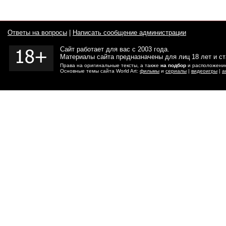
Ответы на вопросы
|
Написать сообщение администрации
Сайт работает для вас с 2003 года.
Материалы сайта предназначены для лиц 18 лет и с
Права на оригинальные тексты, а также
на подбор
и расположение
Основные темы сайта World Art:
фильмы
и
сериалы
|
видеоигры
|
а