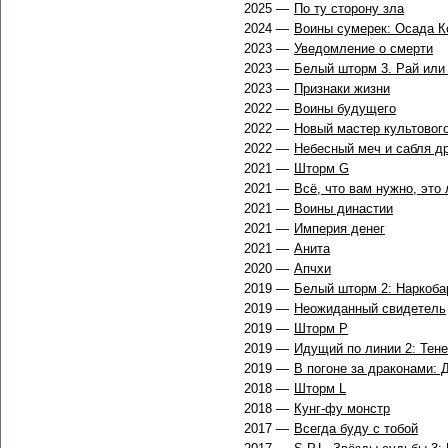
2025 —
По ту сторону зла
2024 —
Воины сумерек: Осада К
2023 —
Уведомление о смерти
2023 —
Белый шторм 3. Рай или
2023 —
Признаки жизни
2022 —
Воины будущего
2022 —
Новый мастер культового
2022 —
Небесный меч и сабля д
2021 —
Шторм G
2021 —
Всё, что вам нужно, это
2021 —
Воины династии
2021 —
Империя денег
2021 —
Анита
2020 —
Апчхи
2019 —
Белый шторм 2: Наркоба
2019 —
Неожиданный свидетель
2019 —
Шторм P
2019 —
Идущий по линии 2: Тене
2019 —
В погоне за драконами: 
2018 —
Шторм L
2018 —
Кунг-фу монстр
2017 —
Всегда буду с тобой