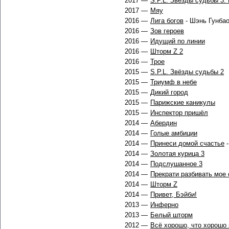
2017 —
S.P.L. Звёзды судьбы 3:
2017 —
Мяу
2016 —
Лига богов
- Шэнь Гунба
2016 —
Зов героев
2016 —
Идущий по линии
2016 —
Шторм Z 2
2016 —
Трое
2015 —
S.P.L. Звёзды судьбы 2
2015 —
Триумф в небе
2015 —
Дикий город
2015 —
Парижские каникулы
2015 —
Инспектор пришёл
2014 —
Абердин
2014 —
Голые амбиции
2014 —
Принеси домой счастье
-
2014 —
Золотая курица 3
2014 —
Подслушанное 3
2014 —
Прекрати разбивать мое 
2014 —
Шторм Z
2014 —
Привет, Бэйби!
2013 —
Инферно
2013 —
Белый шторм
2012 —
Всё хорошо, что хорошо 