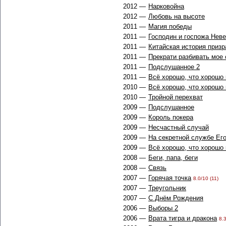
2012 —
Нарковойна
2012 —
Любовь на высоте
2011 —
Магия победы
2011 —
Господин и госпожа Нев
2011 —
Китайская история призр
2011 —
Прекрати разбивать мое
2011 —
Подслушанное 2
2011 —
Всё хорошо, что хорошо 
2010 —
Всё хорошо, что хорошо 
2010 —
Тройной перехват
2009 —
Подслушанное
2009 —
Король покера
2009 —
Несчастный случай
2009 —
На секретной службе Ег
2009 —
Всё хорошо, что хорошо 
2008 —
Беги, папа, беги
2008 —
Связь
2007 —
Горячая точка
8.0/10 (11)
2007 —
Треугольник
2007 —
С Днём Рождения
2006 —
Выборы 2
2006 —
Врата тигра и дракона
8.3