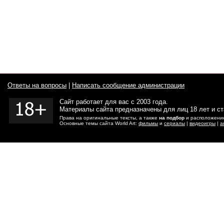
Ответы на вопросы
|
Написать сообщение администрации
Сайт работает для вас с 2003 года.
Материалы сайта предназначены для лиц 18 лет и с
Права на оригинальные тексты, а также
на подбор
и расположение
Основные темы сайта World Art:
фильмы
и
сериалы
|
видеоигры
|
а