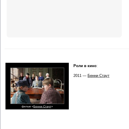
Роли в кино
:
2011 —
Бенни Стаут
фильм «
Бенни Стаут
»