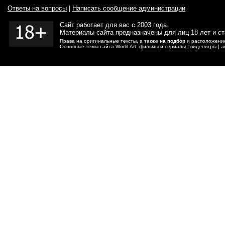
Ответы на вопросы
|
Написать сообщение администрации
Сайт работает для вас с 2003 года.
Материалы сайта предназначены для лиц 18 лет и с
Права на оригинальные тексты, а также
на подбор
и расположение
Основные темы сайта World Art:
фильмы
и
сериалы
|
видеоигры
|
а