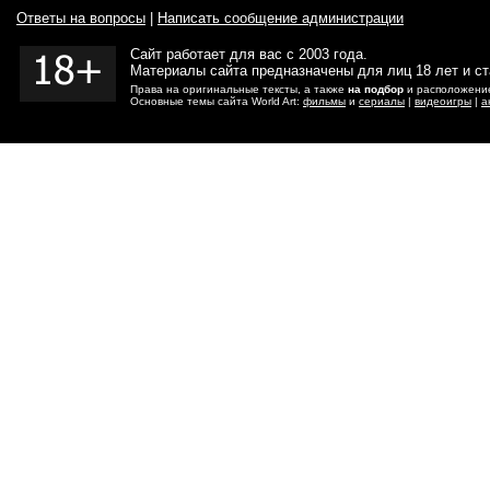
Ответы на вопросы
|
Написать сообщение администрации
Сайт работает для вас с 2003 года.
Материалы сайта предназначены для лиц 18 лет и с
Права на оригинальные тексты, а также
на подбор
и расположение
Основные темы сайта World Art:
фильмы
и
сериалы
|
видеоигры
|
а