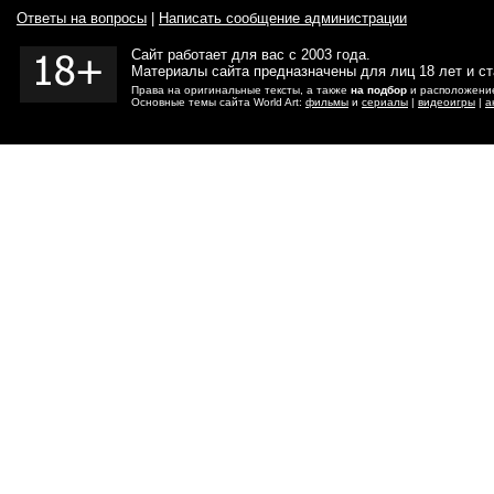
Ответы на вопросы
|
Написать сообщение администрации
Сайт работает для вас с 2003 года.
Материалы сайта предназначены для лиц 18 лет и с
Права на оригинальные тексты, а также
на подбор
и расположение
Основные темы сайта World Art:
фильмы
и
сериалы
|
видеоигры
|
а