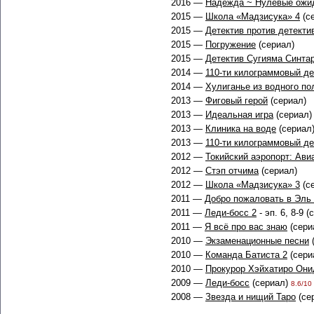
2016 —
Надежда ~ Нулевые ожи
2015 —
Школа «Мадзисука» 4
(с
2015 —
Детектив против детекти
2015 —
Погружение
(сериал)
2015 —
Детектив Сугияма Синта
2014 —
110-ти килограммовый де
2014 —
Хулиганье из водного по
2013 —
Фиговый герой
(сериал)
2013 —
Идеальная игра
(сериал)
2013 —
Клиника на воде
(сериал
2013 —
110-ти килограммовый де
2012 —
Токийский аэропорт: Ави
2012 —
Стэп отчима
(сериал)
2012 —
Школа «Мадзисука» 3
(с
2011 —
Добро пожаловать в Эль
2011 —
Леди-босс 2
- эп. 6, 8-9 (
2011 —
Я всё про вас знаю
(сери
2010 —
Экзаменационные песни
(
2010 —
Команда Бaтистa 2
(сери
2010 —
Прокурор Хэйхатиро Они
2009 —
Леди-босс
(сериал)
8.6/10 
2008 —
Звезда и нищий Таро
(се