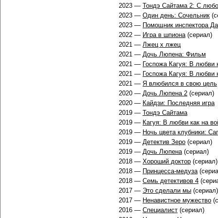
2023 —
Тондэ Сайтама 2: С люб
2023 —
Один день: Сочельник
(с
2023 —
Помощник инспектора Д
2022 —
Игра в шпиона
(сериал)
2021 —
Лжец х лжец
2021 —
Дочь Люпена: Фильм
2021 —
Госпожа Кагуя: В любви 
2021 —
Госпожа Кагуя: В любви 
2021 —
Я влюбился в свою цель
2020 —
Дочь Люпена 2
(сериал)
2020 —
Кайдзи: Последняя игра
2019 —
Тондэ Сайтама
2019 —
Кагуя: В любви как на во
2019 —
Ночь цвета клубники: Са
2019 —
Детектив Зеро
(сериал)
2019 —
Дочь Люпена
(сериал)
2018 —
Хороший доктор
(сериал)
2018 —
Принцесса-медуза
(сериа
2018 —
Семь детективов 4
(сери
2017 —
Это сделали мы
(сериал)
2017 —
Ненавистное мужество
(с
2016 —
Специалист
(сериал)