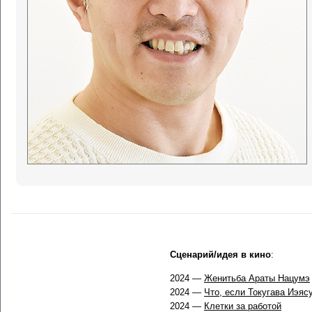
Сценарий/идея в кино
:
2024 —
Женитьба Араты Нацумэ
2024 —
Что, если Токугава Иэяс
2024 —
Клетки за работой