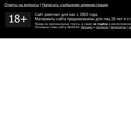
Ответы на вопросы
|
Написать сообщение администрации
Сайт работает для вас с 2003 года.
Материалы сайта предназначены для лиц 18 лет и с
Права на оригинальные тексты, а также
на подбор
и расположение
Основные темы сайта World Art:
фильмы
и
сериалы
|
видеоигры
|
а