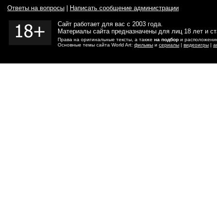
Ответы на вопросы
|
Написать сообщение администрации
Сайт работает для вас с 2003 года.
Материалы сайта предназначены для лиц 18 лет и с
Права на оригинальные тексты, а также
на подбор
и расположение
Основные темы сайта World Art:
фильмы
и
сериалы
|
видеоигры
|
а