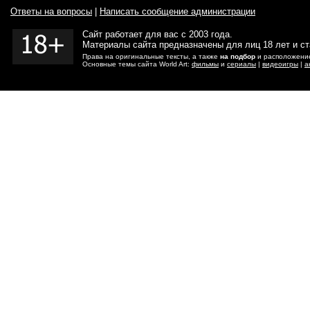
Ответы на вопросы
|
Написать сообщение администрации
Сайт работает для вас с 2003 года.
Материалы сайта предназначены для лиц 18 лет и с
Права на оригинальные тексты, а также
на подбор
и расположение
Основные темы сайта World Art:
фильмы
и
сериалы
|
видеоигры
|
а