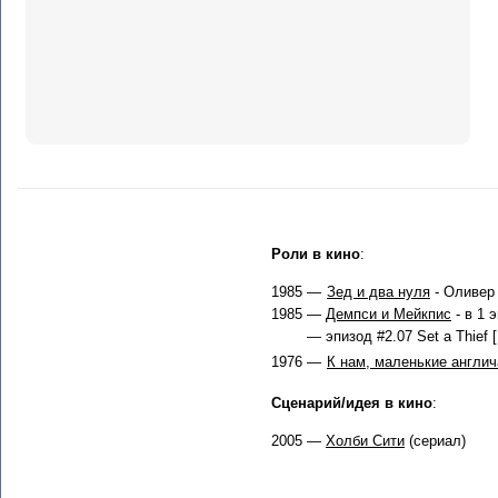
Роли в кино
:
1985 —
Зед и два нуля
- Оливер
1985 —
Демпси и Мейкпис
- в 1 
— эпизод #2.07 Set a Thief [
1976 —
К нам, маленькие англич
Сценарий/идея в кино
:
2005 —
Холби Сити
(сериал)