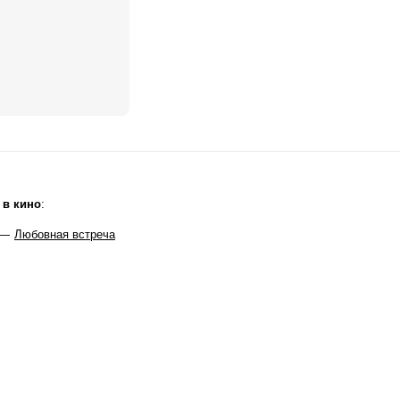
 в кино
:
 —
Любовная встреча