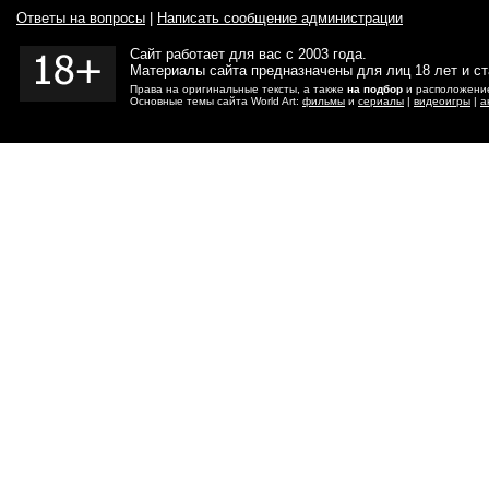
Ответы на вопросы
|
Написать сообщение администрации
Сайт работает для вас с 2003 года.
Материалы сайта предназначены для лиц 18 лет и с
Права на оригинальные тексты, а также
на подбор
и расположение
Основные темы сайта World Art:
фильмы
и
сериалы
|
видеоигры
|
а