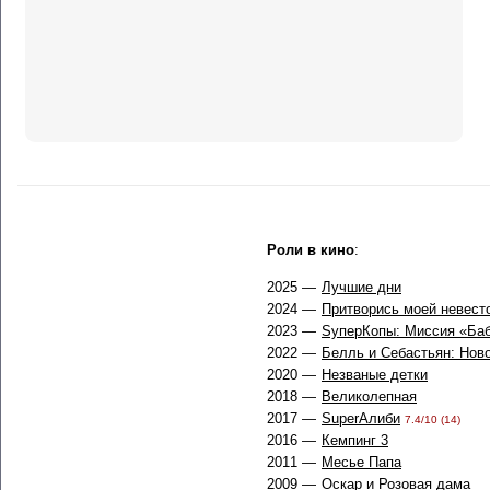
Роли в кино
:
2025 —
Лучшие дни
2024 —
Притворись моей невест
2023 —
SуперКопы: Миссия «Ба
2022 —
Белль и Себастьян: Нов
2020 —
Незваные детки
2018 —
Великолепная
2017 —
SuperАлиби
7.4/10 (14)
2016 —
Кемпинг 3
2011 —
Месье Папа
2009 —
Оскар и Розовая дама