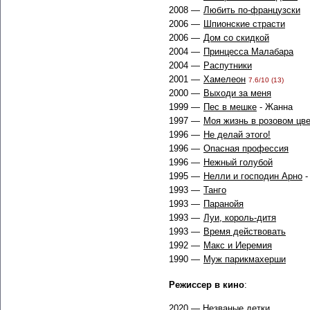
2008 —
Любить по-французски
2006 —
Шпионские страсти
2006 —
Дом со скидкой
2004 —
Принцесса Малабара
2004 —
Распутники
2001 —
Хамелеон
7.6/10 (13)
2000 —
Выходи за меня
1999 —
Пес в мешке
- Жанна
1997 —
Моя жизнь в розовом цв
1996 —
Не делай этого!
1996 —
Опасная профессия
1996 —
Нежный голубой
1995 —
Нелли и господин Арно
-
1993 —
Танго
1993 —
Паранойя
1993 —
Луи, король-дитя
1993 —
Время действовать
1992 —
Макс и Иеремия
1990 —
Муж парикмахерши
Режиссер в кино
:
2020 —
Незваные детки