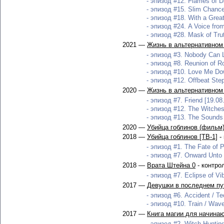
- эпизод #12. Flames of D
- эпизод #15. Slim Chance 
- эпизод #18. With a Great
- эпизод #24. A Voice from
- эпизод #28. Mask of Trut
2021 —
Жизнь в альтернативном 
- эпизод #3. Nobody Can Li
- эпизод #8. Reunion of Ro
- эпизод #10. Love Me Dow
- эпизод #12. Offbeat Step
2020 —
Жизнь в альтернативном 
- эпизод #7. Friend [19.08
- эпизод #12. The Witches
- эпизод #13. The Sounds 
2020 —
Убийца гоблинов (фильм
2018 —
Убийца гоблинов [ТВ-1]
-
- эпизод #1. The Fate of P
- эпизод #7. Onward Unto 
2018 —
Врата Штейна 0
- контро
- эпизод #7. Eclipse of Vib
2017 —
Девушки в последнем пу
- эпизод #6. Accident / Te
- эпизод #10. Train / Wave
2017 —
Книга магии для начина
- эпизод #2. Witch-Hunting