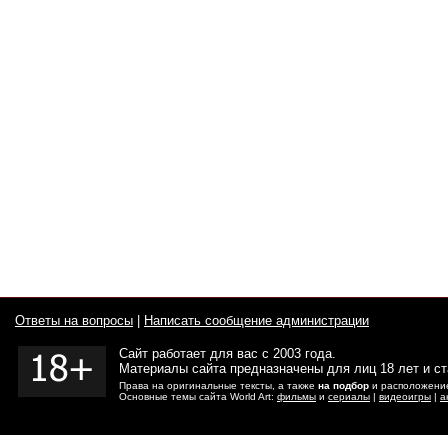
Ответы на вопросы
|
Написать сообщение администрации
Сайт работает для вас с 2003 года.
Материалы сайта предназначены для лиц 18 лет и с
Права на оригинальные тексты, а также
на подбор
и расположение
Основные темы сайта World Art:
фильмы
и
сериалы
|
видеоигры
|
а