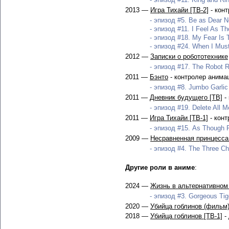
2013 —
Игра Тихайи [ТВ-2]
- кон
- эпизод #5. Be as Dear N
- эпизод #11. I Feel As Th
- эпизод #18. My Fear Is T
- эпизод #24. When I Must 
2012 —
Записки о робототехнике
- эпизод #17. The Robot R
2011 —
Бэнто
- контролер анима
- эпизод #8. Jumbo Garlic
2011 —
Дневник будущего [ТВ]
-
- эпизод #19. Delete All 
2011 —
Игра Тихайи [ТВ-1]
- конт
- эпизод #15. As Though P
2009 —
Несравненная принцесса
- эпизод #4. The Three Cho
Другие роли в аниме
:
2024 —
Жизнь в альтернативном 
- эпизод #3. Gorgeous Tig
2020 —
Убийца гоблинов (фильм
2018 —
Убийца гоблинов [ТВ-1]
-