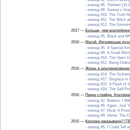
- эпизод #6. Thirteen [15.
- эпизод #8. Sorena`s Gra
- эпизод #10. The Truth R
- эпизод #11. The Witch an
- эпизод #12. The Grimoire
2017 —
Больше, чем возлюбленн
- эпизод #5. Black and Wh
2016 —
Матой: Изгоняющая дух
- эпизод #5. A Special Kin
- эпизод #8. A Small Wish
- эпизод #10. The Open Ga
- эпизод #12. Being Ordina
2016 —
Жизнь в альтернативном 
- эпизод #14. The Sicknes
- эпизод #17. Disgrace in 
- эпизод #22. A Flash of S
- эпизод #24. The Self-Pro
2016 —
Принц страйда: Альтерн
- эпизод #2. Believe: I Wi
- эпизод #5. Again: Just Y
- эпизод #7. Rival: A Prom
- эпизод #9. Home: The On
2015 —
Кролика заказывали? [ТВ
- эпизод #5. I Could Tell w