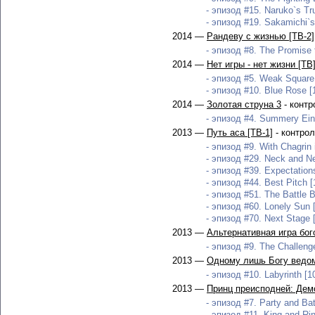
- эпизод #15. Naruko`s Tru
- эпизод #19. Sakamichi`s
2014 —
Рандеву с жизнью [ТВ-2]
- эпизод #8. The Promise 
2014 —
Нет игры - нет жизни [ТВ
- эпизод #5. Weak Square 
- эпизод #10. Blue Rose [
2014 —
Золотая струна 3
- контр
- эпизод #4. Summery Eins
2013 —
Путь аса [ТВ-1]
- контро
- эпизод #9. With Chagrin 
- эпизод #29. Neck and Ne
- эпизод #39. Expectations
- эпизод #44. Best Pitch [
- эпизод #51. The Battle B
- эпизод #60. Lonely Sun 
- эпизод #70. Next Stage 
2013 —
Альтернативная игра бог
- эпизод #9. The Challenge
2013 —
Одному лишь Богу ведом
- эпизод #10. Labyrinth [1
2013 —
Принц преисподней: Дем
- эпизод #7. Party and Bat
- эпизод #11. King and Rin