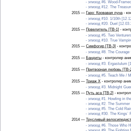
- эпизод #6. Wood-Framed
- эпизод #12. The Treasur
2015 —
Гаро: Кровавая луна
- ко
- эпизод #10. 1/10th [12.1
- эпизод #20. Duel [12.03.
2015 —
Повелитель [ТВ-1]
- конт
- эпизод #5. Two Venturers
- эпизод #10. True Vampir
2015 —
Симфогир [ТВ-3]
- контр
- эпизод #8. The Courage t
2015 —
Бандиты
- контролер ан
- эпизод #3. Ergastulum [
2015 —
Притворная любовь [ТВ-
- эпизод #5. Teach Me / M
2015 —
Триаж Х
- контролер ани
- эпизод #3. Midnight Guerr
2015 —
Путь аса [ТВ-2]
- контро
- эпизод #1. Howling in t
- эпизод #2. The Summer 
- эпизод #5. The Cold Rain
- эпизод #30. The Kings` 
2014 —
Трусливый велосипедист
- эпизод #6. Those Who Ha
- эпизод #9. The Fighting 