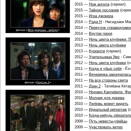
2015 —
Нож ангела
(сериал)
2015 —
Тайное послание
(сери
2015 —
Игра джокера
2014 —
Ради Н
- Нисидзаки Мас
2014 —
Переулок справедливос
фильм «
Моя девушка - киборг
»
2014 —
Внутри героя
2013 —
Ночь цвета клубники: 
2013 —
Ночь цвета клубники
2013 —
Курокоти
(сериал)
2012 —
Учительница Умэ
- Сим
2012 —
Ночь цвета клубники
(с
2011 —
Когда я убью себя
- Ёх
2011 —
Вечеринка закончилась
2011 —
На все стороны света
фильм «
Гокусэн 2
»
2011 —
Дзин 2
- Татибана Кётар
2010 —
Нодамэ Кантабиле: Фи
2010 —
Молния для дерева
2010 —
Любовь может видеть
2010 —
Идеальный репортаж
(с
2010 —
Когда-нибудь обязател
2009 —
Путь невесты-убийцы
2009 —
Чувствовать ветер