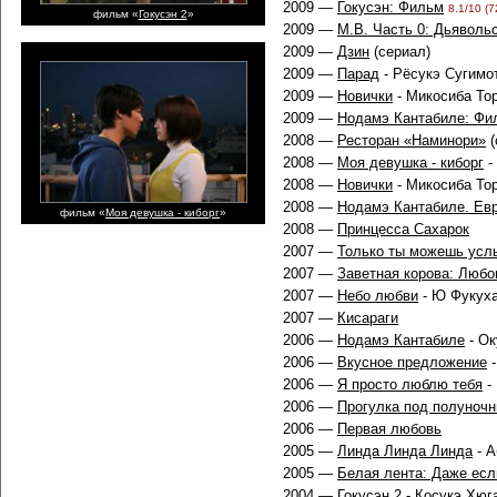
2009 —
Гокусэн: Фильм
8.1/10 (7
фильм «
Гокусэн 2
»
2009 —
M.B. Чacть 0: Дьявoльc
2009 —
Дзин
(сериал)
2009 —
Парад
- Рёсукэ Сугимо
2009 —
Новички
- Микосиба То
2009 —
Нодамэ Кантабиле: Фи
2008 —
Ресторан «Наминори»
(
2008 —
Моя девушка - киборг
-
2008 —
Новички
- Микосиба То
2008 —
Нодамэ Кантабиле. Евр
фильм «
Моя девушка - киборг
»
2008 —
Принцесса Сахарок
2007 —
Только ты можешь усл
2007 —
Заветная корова: Любо
2007 —
Небо любви
- Ю Фукух
2007 —
Кисараги
2006 —
Нодамэ Кантабиле
- Ок
2006 —
Вкусное предложение
-
2006 —
Я просто люблю тебя
-
2006 —
Прогулка под полуноч
2006 —
Первая любовь
2005 —
Линда Линда Линда
- 
2005 —
Белая лента: Даже ес
2004 —
Гокусэн 2
- Косукэ Хюг