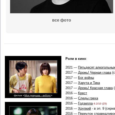
все фото
Роли в кино
:
2021 —
Пятьдесят алкогольны
2017 —
Дрожь! Черная глава
(с
2017 —
Бог войны
2017 —
Харута и Тика
2017 —
Дрожь! Красная глава
(
2016 —
Крест
фильм «
Моя девушка - киборг
»
2016 —
Следы греха
2016 —
Годзилла
6.2/10 (25)
2016 —
Хрупкий
- в эп. 9 (сери
2016 —
Переулок справедливос