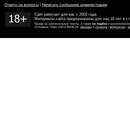
Ответы на вопросы
|
Написать сообщение администрации
Сайт работает для вас с 2003 года.
Материалы сайта предназначены для лиц 18 лет и с
Права на оригинальные тексты, а также
на подбор
и расположение
Основные темы сайта World Art:
фильмы
и
сериалы
|
видеоигры
|
а