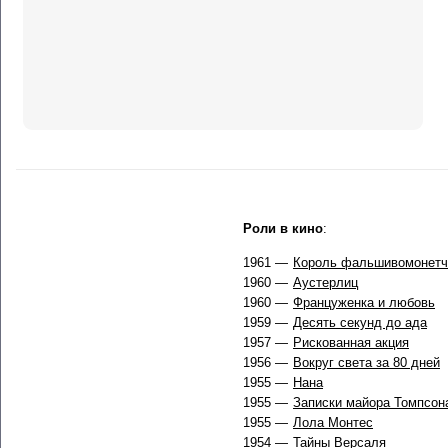
Роли в кино
:
1961 —
Король фальшивомонетч
1960 —
Аустерлиц
1960 —
Француженка и любовь
1959 —
Десять секунд до ада
1957 —
Рискованная акция
1956 —
Вокруг света за 80 дней
1955 —
Нана
1955 —
Записки майора Томпсон
1955 —
Лола Монтес
1954 —
Тайны Версаля