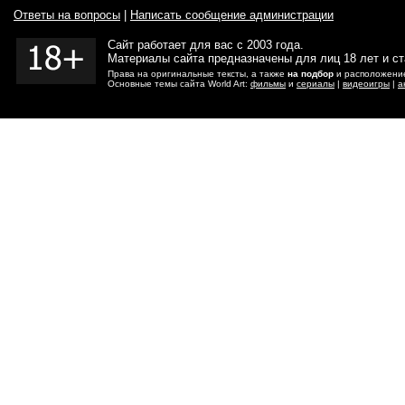
Ответы на вопросы
|
Написать сообщение администрации
Сайт работает для вас с 2003 года.
Материалы сайта предназначены для лиц 18 лет и с
Права на оригинальные тексты, а также
на подбор
и расположение
Основные темы сайта World Art:
фильмы
и
сериалы
|
видеоигры
|
а