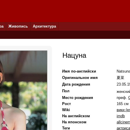
ра
Живопись
Архитектура
Нацуна
Имя по-английски
Natsun
Оригинальное имя
夏菜
Дата рождения
23.05.1
Пол
женск
Место рождения
преф.
Рост
165 см
Wiki
вики (e
На английском
imdb
На японском
allcine
Теги
актрис