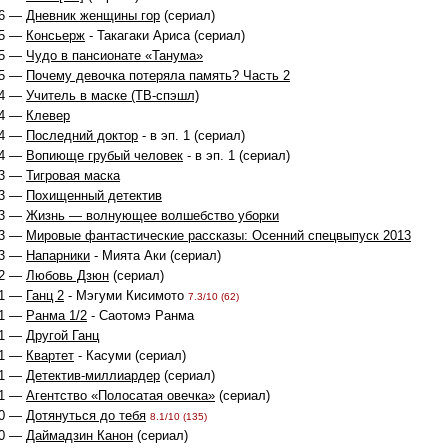
6 —
Дневник женщины гор
(сериал)
5 —
Консьерж
- Такагаки Ариса (сериал)
5 —
Чудо в пансионате «Танума»
5 —
Почему девочка потеряла память? Часть 2
4 —
Учитель в маске (ТВ-спэшл)
4 —
Клевер
4 —
Последний доктор
- в эп. 1 (сериал)
4 —
Вопиюще грубый человек
- в эп. 1 (сериал)
3 —
Тигровая маска
3 —
Похищенный детектив
3 —
Жизнь — волнующее волшебство уборки
3 —
Мировые фантастические рассказы: Осенний спецвыпуск 2013
3 —
Напарники
- Мията Аки (сериал)
2 —
Любовь Дзюн
(сериал)
1 —
Ганц 2
- Мэгуми Кисимото
7.3/10 (62)
1 —
Ранма 1/2
- Саотомэ Ранма
1 —
Другой Ганц
1 —
Квартет
- Касуми (сериал)
1 —
Детектив-миллиардер
(сериал)
1 —
Агентство «Полосатая овечка»
(сериал)
0 —
Дотянуться до тебя
8.1/10 (135)
0 —
Даймадзин Канон
(сериал)