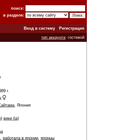
поиск:
в разделе:
Вход в систему
Регистрация
тип аккаунта
: гостевой
a
989 г.
ий
Сайтама
, Япония
n)
вики (ja)
ma
а
,
работала в японии
,
японцы