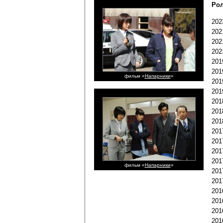
Рол
202
202
202
202
201
201
фильм «
Напарники
»
201
201
201
201
201
201
201
201
201
фильм «
Напарники
»
201
201
201
201
201
201