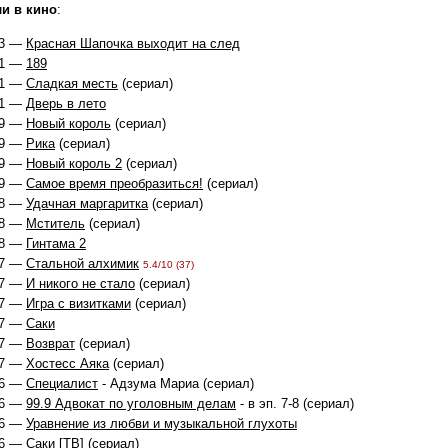
и в кино
:
3 —
Красная Шапочка выходит на след
1 —
189
1 —
Сладкая месть
(сериал)
1 —
Дверь в лето
9 —
Новый король
(сериал)
9 —
Рика
(сериал)
9 —
Новый король 2
(сериал)
9 —
Самое время преобразиться!
(сериал)
8 —
Удачная маргаритка
(сериал)
8 —
Мститель
(сериал)
8 —
Гинтама 2
7 —
Стальной алхимик
5.4/10 (37)
7 —
И никого не стало
(сериал)
7 —
Игра с визитками
(сериал)
7 —
Саки
7 —
Возврат
(сериал)
7 —
Хостесс Аяка
(сериал)
6 —
Специалист
- Адзума Мариа (сериал)
6 —
99.9 Адвокат по уголовным делам
- в эп. 7-8 (сериал)
6 —
Уравнение из любви и музыкальной глухоты
6 —
Саки [ТВ]
(сериал)