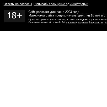
Ответы на вопросы
|
Написать сообщение администрации
Сайт работает для вас с 2003 года.
Материалы сайта предназначены для лиц 18 лет и с
Права на оригинальные тексты, а также
на подбор
и расположение
Основные темы сайта World Art:
фильмы
и
сериалы
|
видеоигры
|
а