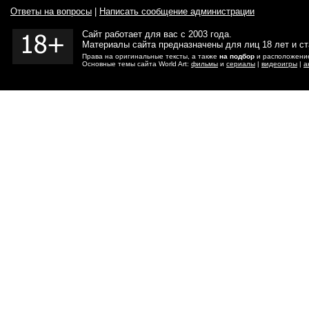
Ответы на вопросы
|
Написать сообщение администрации
Сайт работает для вас с 2003 года.
Материалы сайта предназначены для лиц 18 лет и с
Права на оригинальные тексты, а также
на подбор
и расположение
Основные темы сайта World Art:
фильмы
и
сериалы
|
видеоигры
|
а