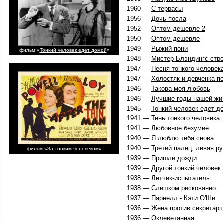
1960 —
С террасы
1956 —
Дочь посла
1952 —
Оптом дешевле 2
1950 —
Оптом дешевле
1949 —
Рыжий пони
фильм «
Тонкий человек едет домой
»
1948 —
Мистер Блэндингс стро
1947 —
Песня тонкого человек
1947 —
Холостяк и девченка-п
1946 —
Такова моя любовь
1946 —
Лучшие годы нашей жи
1945 —
Тонкий человек едет д
1941 —
Тень тонкого человека
1941 —
Любовное безумие
1940 —
Я люблю тебя снова
1940 —
Третий палец, левая ру
фильм «
За тонким человеком
»
1939 —
Пришли дожди
1939 —
Другой тонкий человек
1938 —
Летчик-испытатель
1938 —
Слишком рискованно
1937 —
Парнелл
- Кэти О'Ши
1936 —
Жена против секретар
1936 —
Оклеветанная