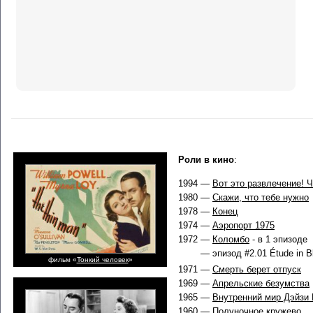
Роли в кино
:
1994 —
Вот это развлечение! Ч
1980 —
Скажи, что тебе нужно
1978 —
Конец
1974 —
Аэропорт 1975
1972 —
Коломбо
- в 1 эпизоде
— эпизод #2.01 Étude in Bl
фильм «
Тонкий человек
»
1971 —
Смерть берет отпуск
1969 —
Апрельские безумства
1965 —
Внутренний мир Дэйзи
1960 —
Полуночное кружево