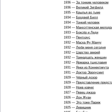
1936 —
За тонким человеком
1936 —
Великий Зигфилд
1935 —
Крылья во тьме
1934 —
Бродвей Билл
1934 —
Тонкий человек
1934 —
Манхэттенская мелодр
1933 —
Боксёр и Леди
1933 —
Пентхаус
1932 —
Маска Фу Манчу
1932 —
Люби меня сегодня
1932 —
Царство зверей
1932 —
Тринадцать женщин
1932 —
Ярмарка тщеславия
1931 —
Янки из Коннектикута
1931 —
Доктор Эрроусмит
1929 —
Чёрный дозор
1929 —
Представление предст
1928 —
Ноев ковчег
1927 —
Певец джаза
1926 —
Дон Жуан
1926 —
Это тоже Париж
1925 —
Девишник