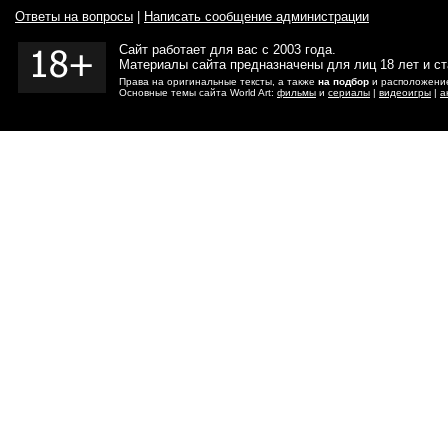
Ответы на вопросы
|
Написать сообщение администрации
Сайт работает для вас с 2003 года.
Материалы сайта предназначены для лиц 18 лет и с
Права на оригинальные тексты, а также
на подбор
и расположение
Основные темы сайта World Art:
фильмы
и
сериалы
|
видеоигры
|
а