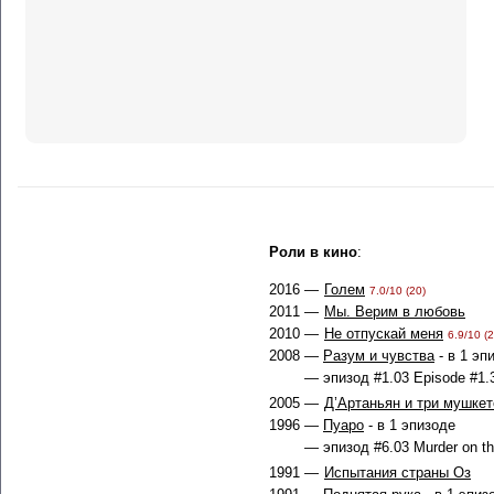
Роли в кино
:
2016 —
Голем
7.0/10 (20)
2011 —
Мы. Верим в любовь
2010 —
Не отпускай меня
6.9/10 (2
2008 —
Разум и чувства
- в 1 эп
— эпизод #1.03 Episode #1.3
2005 —
Д’Артаньян и три мушкет
1996 —
Пуаро
- в 1 эпизоде
— эпизод #6.03 Murder on th
1991 —
Испытания страны Оз