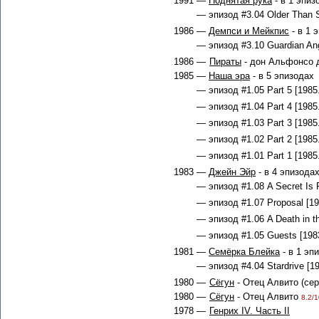
1991 —
Поднятая рука
- в 1 эпиз
— эпизод #3.04 Older Than S
1986 —
Демпси и Мейкпис
- в 1 
— эпизод #3.10 Guardian Ang
1986 —
Пираты
- дон Альфонсо 
1985 —
Наша эра
- в 5 эпизодах
— эпизод #1.05 Part 5 [1985
— эпизод #1.04 Part 4 [1985
— эпизод #1.03 Part 3 [1985
— эпизод #1.02 Part 2 [1985
— эпизод #1.01 Part 1 [1985
1983 —
Джейн Эйр
- в 4 эпизода
— эпизод #1.08 A Secret Is 
— эпизод #1.07 Proposal [19
— эпизод #1.06 A Death in th
— эпизод #1.05 Guests [1983
1981 —
Семёрка Блейка
- в 1 эп
— эпизод #4.04 Stardrive [19
1980 —
Сёгун
- Отец Алвито (се
1980 —
Сёгун
- Отец Алвито
8.2/1
1978 —
Генрих IV. Часть II