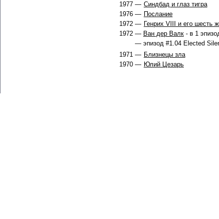
1977 —
Синдбад и глаз тигра
1976 —
Послание
1972 —
Генрих VIII и его шесть 
1972 —
Ван дер Валк
- в 1 эпизо
— эпизод #1.04 Elected Sile
1971 —
Близнецы зла
1970 —
Юлий Цезарь