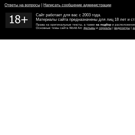
Ответы на вопросы
|
Написать сообщение администрации
Сайт работает для вас с 2003 года.
Материалы сайта предназначены для лиц 18 лет и с
Права на оригинальные тексты, а также
на подбор
и расположение
Основные темы сайта World Art:
фильмы
и
сериалы
|
видеоигры
|
а