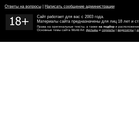
Ответы на вопросы
|
Написать сообщение администрации
Сайт работает для вас с 2003 года.
Материалы сайта предназначены для лиц 18 лет и с
Права на оригинальные тексты, а также
на подбор
и расположение
Основные темы сайта World Art:
фильмы
и
сериалы
|
видеоигры
|
а