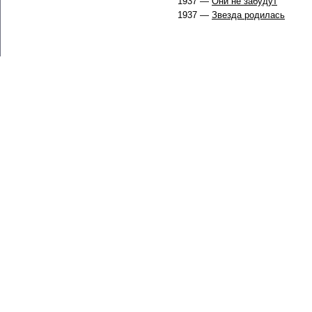
1937 —
Они не забудут
1937 —
Звезда родилась