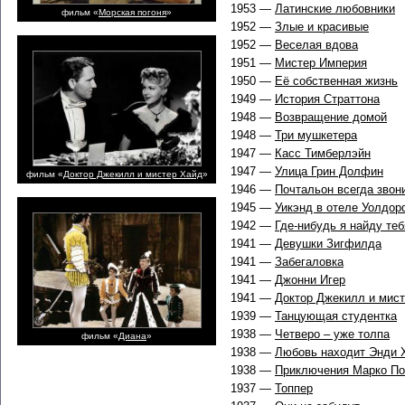
1953 —
Латинские любовники
фильм «
Морская погоня
»
1952 —
Злые и красивые
1952 —
Веселая вдова
1951 —
Мистер Империя
1950 —
Её собственная жизнь
1949 —
История Страттона
1948 —
Возвращение домой
1948 —
Три мушкетера
1947 —
Касс Тимберлэйн
1947 —
Улица Грин Долфин
фильм «
Доктор Джекилл и мистер Хайд
»
1946 —
Почтальон всегда звон
1945 —
Уикэнд в отеле Уолдо
1942 —
Где-нибудь я найду теб
1941 —
Девушки Зигфилда
1941 —
Забегаловка
1941 —
Джонни Игер
1941 —
Доктор Джекилл и мис
1939 —
Танцующая студентка
1938 —
Четверо – уже толпа
фильм «
Диана
»
1938 —
Любовь находит Энди 
1938 —
Приключения Марко П
1937 —
Топпер