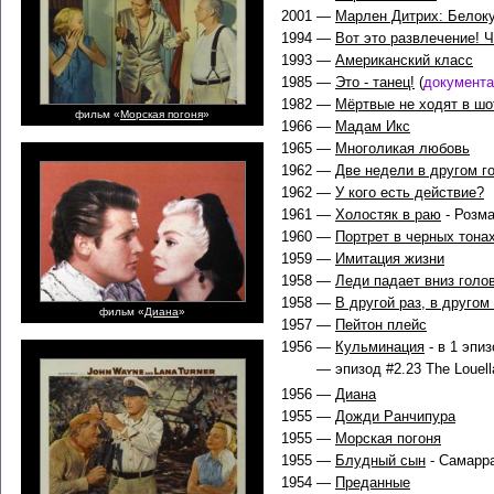
2001 —
Марлен Дитрих: Белоку
1994 —
Вот это развлечение! Ч
1993 —
Американский класс
1985 —
Это - танец!
(
документ
1982 —
Мёртвые не ходят в шо
фильм «
Морская погоня
»
1966 —
Мадам Икс
1965 —
Многоликая любовь
1962 —
Две недели в другом г
1962 —
У кого есть действие?
1961 —
Холостяк в раю
- Розма
1960 —
Портрет в черных тона
1959 —
Имитация жизни
1958 —
Леди падает вниз голо
1958 —
В другой раз, в другом
фильм «
Диана
»
1957 —
Пейтон плейс
1956 —
Кульминация
- в 1 эпи
— эпизод #2.23 The Louell
1956 —
Диана
1955 —
Дожди Ранчипура
1955 —
Морская погоня
1955 —
Блудный сын
- Самарр
1954 —
Преданные