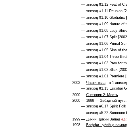
— эпизод #1.12 Feat of Cla
— эпизод #1.11 Reunion [2
— эпизод #1.10 Gladiatrix 
— эпизод #1.09 Nature of t
— эпизод #1.08 Lady Shiva
— эпизод #1.07 Split [2002
— эпизод #1.06 Primal Scr
— эпизод #1.05 Sins of the
— эпизод #1.04 Three Bird
— эпизод #1.03 Prey for th
— эпизод #1.02 Slick [2002
— эпизод #1.01 Premiere [
2003 —
Части тела
- в 1 эпизо
— эпизод #1.13 Escobar Ga
2000 —
Снеговик 2: Месть
2000 — 1999 —
Звёздный путь
— эпизод #6.17 Spirit Folk
— эпизод #5.22 Someone t
1999 —
Дикий, дикий Запад
6.9/
1998 —
Баффи - убийца вампи