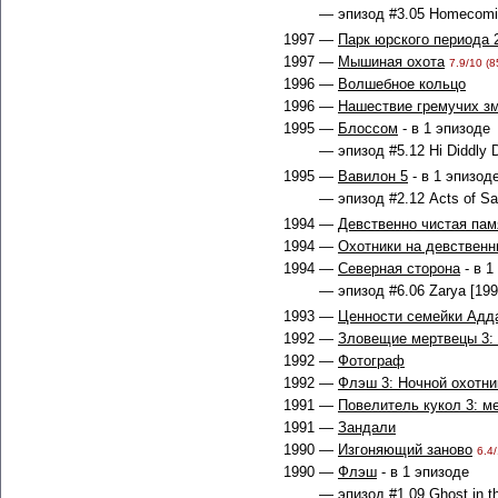
— эпизод #3.05 Homecomin
1997 —
Парк юрского периода 
1997 —
Мышиная охота
7.9/10 (8
1996 —
Волшебное кольцо
1996 —
Нашествие гремучих з
1995 —
Блоссом
- в 1 эпизоде
— эпизод #5.12 Hi Diddly 
1995 —
Вавилон 5
- в 1 эпизод
— эпизод #2.12 Acts of Sac
1994 —
Девственно чистая пам
1994 —
Охотники на девственн
1994 —
Северная сторона
- в 1
— эпизод #6.06 Zarya [199
1993 —
Ценности семейки Адд
1992 —
Зловещие мертвецы 3:
1992 —
Фотограф
1992 —
Флэш 3: Ночной охотни
1991 —
Повелитель кукол 3: м
1991 —
Зандали
1990 —
Изгоняющий заново
6.4/
1990 —
Флэш
- в 1 эпизоде
— эпизод #1.09 Ghost in t