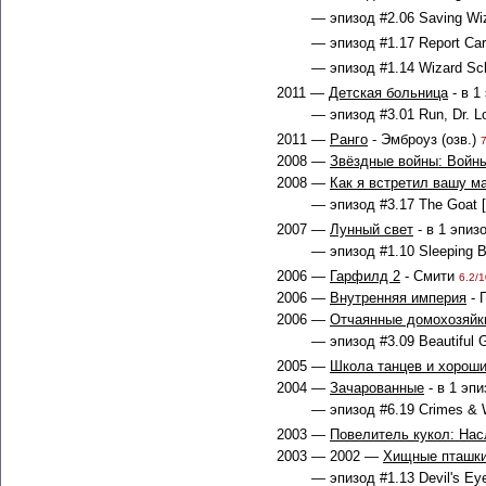
— эпизод #2.06 Saving Wiz
— эпизод #1.17 Report Car
— эпизод #1.14 Wizard Scho
2011 —
Детская больница
- в 1
— эпизод #3.01 Run, Dr. Lo
2011 —
Ранго
- Эмброуз (озв.)
7
2008 —
Звёздные войны: Войн
2008 —
Как я встретил вашу м
— эпизод #3.17 The Goat [
2007 —
Лунный свет
- в 1 эпиз
— эпизод #1.10 Sleeping B
2006 —
Гарфилд 2
- Смити
6.2/1
2006 —
Внутренняя империя
- 
2006 —
Отчаянные домохозяйк
— эпизод #3.09 Beautiful Gi
2005 —
Школа танцев и хорош
2004 —
Зачарованные
- в 1 эп
— эпизод #6.19 Crimes & 
2003 —
Повелитель кукол: На
2003 — 2002 —
Хищные пташк
— эпизод #1.13 Devil's Eye