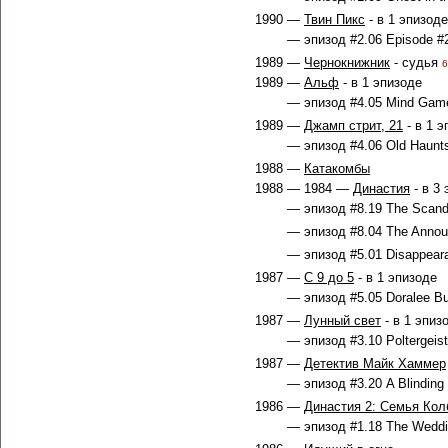
1990 —
Твин Пикс
- в 1 эпизоде
— эпизод #2.06 Episode #2
1989 —
Чернокнижник
- судья
6
1989 —
Альф
- в 1 эпизоде
— эпизод #4.05 Mind Game
1989 —
Джамп стрит, 21
- в 1 э
— эпизод #4.06 Old Haunts
1988 —
Катакомбы
1988 — 1984 —
Династия
- в 3
— эпизод #8.19 The Scanda
— эпизод #8.04 The Annou
— эпизод #5.01 Disappeara
1987 —
С 9 до 5
- в 1 эпизоде
— эпизод #5.05 Doralee Bu
1987 —
Лунный свет
- в 1 эпиз
— эпизод #3.10 Poltergeist 
1987 —
Детектив Майк Хаммер
— эпизод #3.20 A Blinding 
1986 —
Династия 2: Семья Кол
— эпизод #1.18 The Weddin