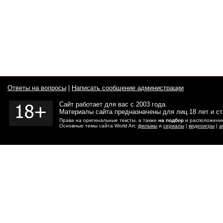
Ответы на вопросы
|
Написать сообщение администрации
Сайт работает для вас с 2003 года.
Материалы сайта предназначены для лиц 18 лет и с
Права на оригинальные тексты, а также
на подбор
и расположение
Основные темы сайта World Art:
фильмы
и
сериалы
|
видеоигры
|
а