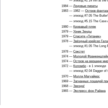
— эпизод #2.14 Inn at the 
1984 —
Ледовые пираты
1983 — 1982 —
Остров фантаз
— эпизод #7.05 The Butler's
— эпизод #5.15 The Case A
1980 —
Кровавый пляж
1979 —
Узник Зенды
1979 —
Спасите «Титаник»
1978 —
Звёздный крейсер Гала
— эпизод #1.05 The Long P
1978 —
Секстет
1974 —
Молодой Франкенштей
1974 —
Остров на вершине ми
1972 —
Коломбо
- в 1 эпизоде
— эпизод #2.04 Dagger of t
1970 —
Молли Магуайерс
1969 —
Загнанных лошадей при
1968 —
Звезда!
1965 —
Экспресс фон Райана