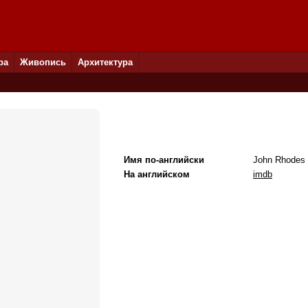
ра
Живопись
Архитектура
Имя по-английски
John Rhodes 
На английском
imdb