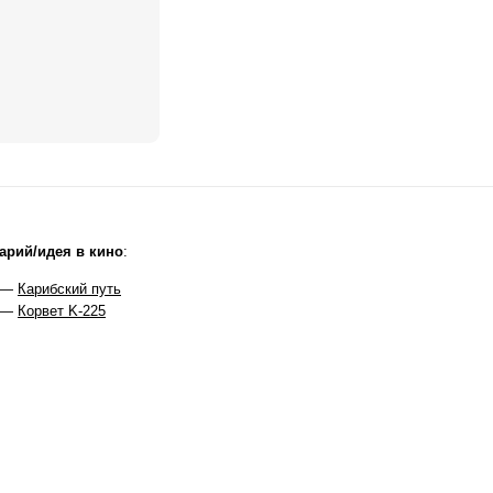
арий/идея в кино
:
 —
Карибский путь
 —
Корвет K-225