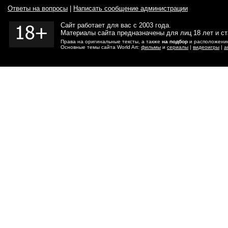
Ответы на вопросы
|
Написать сообщение администрации
Сайт работает для вас с 2003 года.
Материалы сайта предназначены для лиц 18 лет и с
Права на оригинальные тексты, а также
на подбор
и расположение
Основные темы сайта World Art:
фильмы
и
сериалы
|
видеоигры
|
а