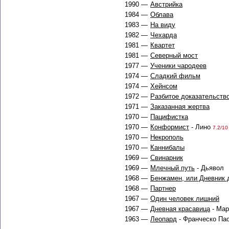
1990 —
Австрийка
1984 —
Облава
1983 —
На виду
1982 —
Чехарда
1981 —
Квартет
1981 —
Северный мост
1977 —
Ученики чародеев
1974 —
Сладкий фильм
1974 —
Хейнсом
1972 —
Разбитое доказательств
1971 —
Заказанная жертва
1970 —
Пацифистка
1970 —
Конформист
- Лино
7.2/10
1970 —
Некрополь
1970 —
Каннибалы
1969 —
Свинарник
1969 —
Млечный путь
- Дьявол
1968 —
Бенжамен, или Дневник 
1968 —
Партнер
1967 —
Один человек лишний
1967 —
Дневная красавица
- Ма
1963 —
Леопард
- Франческо Па