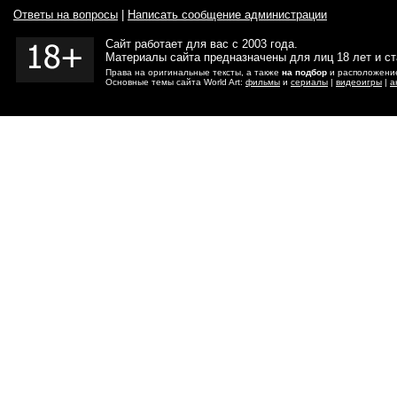
Ответы на вопросы
|
Написать сообщение администрации
Сайт работает для вас с 2003 года.
Материалы сайта предназначены для лиц 18 лет и с
Права на оригинальные тексты, а также
на подбор
и расположение
Основные темы сайта World Art:
фильмы
и
сериалы
|
видеоигры
|
а