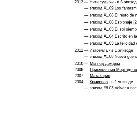
2013 —
Нити судьбы
- в 6 эпизо
— эпизод #1.09 Los fantasma
— эпизод #1.08 El resto de n
— эпизод #1.06 Espionaje [2
— эпизод #1.05 El sol siempre
— эпизод #1.04 Escrito en las
— эпизод #1.03 La felicidad 
2012 —
Изабелла
- в 1 эпизоде
— эпизод #1.08 Nueva guerra
2010 —
Мы под дождем
2008 —
Приключения Мортадело
2007 —
Матахарис
2004 —
Комиссар
- в 1 эпизоде
— эпизод #8.03 Volver a nace