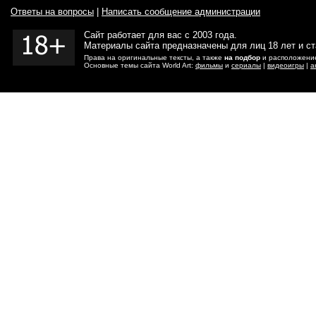
Ответы на вопросы
|
Написать сообщение администрации
Сайт работает для вас с 2003 года.
Материалы сайта предназначены для лиц 18 лет и с
Права на оригинальные тексты, а также
на подбор
и расположение
Основные темы сайта World Art:
фильмы
и
сериалы
|
видеоигры
|
а