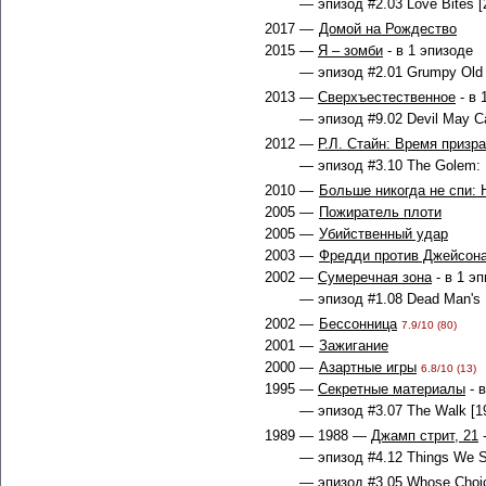
— эпизод #2.03 Love Bites [
2017 —
Домой на Рождество
2015 —
Я – зомби
- в 1 эпизоде
— эпизод #2.01 Grumpy Old L
2013 —
Сверхъестественное
- в 
— эпизод #9.02 Devil May Ca
2012 —
Р.Л. Стайн: Время призр
— эпизод #3.10 The Golem: P
2010 —
Больше никогда не спи:
2005 —
Пожиратель плоти
2005 —
Убийственный удар
2003 —
Фредди против Джейсон
2002 —
Сумеречная зона
- в 1 э
— эпизод #1.08 Dead Man's 
2002 —
Бессонница
7.9/10 (80)
2001 —
Зажигание
2000 —
Азартные игры
6.8/10 (13)
1995 —
Секретные материалы
- 
— эпизод #3.07 The Walk [19
1989 — 1988 —
Джамп стрит, 21
-
— эпизод #4.12 Things We S
— эпизод #3.05 Whose Choice