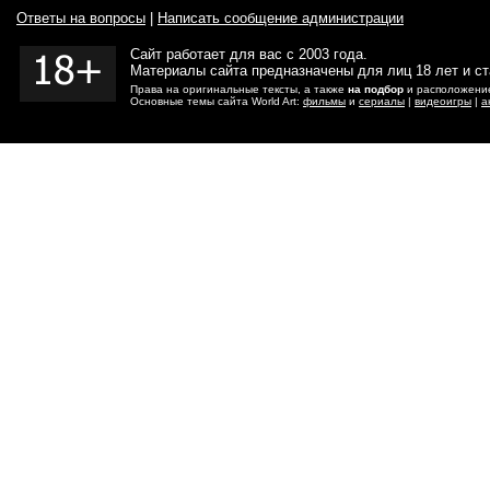
Ответы на вопросы
|
Написать сообщение администрации
Сайт работает для вас с 2003 года.
Материалы сайта предназначены для лиц 18 лет и с
Права на оригинальные тексты, а также
на подбор
и расположение
Основные темы сайта World Art:
фильмы
и
сериалы
|
видеоигры
|
а