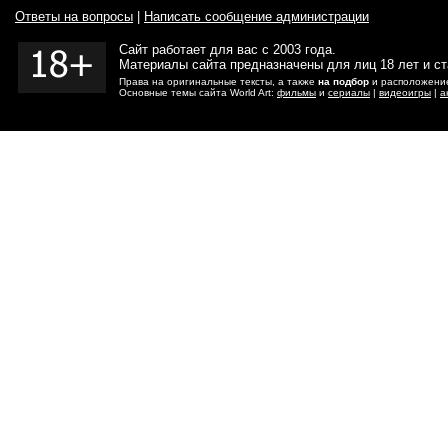
Ответы на вопросы
|
Написать сообщение администрации
Сайт работает для вас с 2003 года.
Материалы сайта предназначены для лиц 18 лет и с
Права на оригинальные тексты, а также
на подбор
и расположение
Основные темы сайта World Art:
фильмы
и
сериалы
|
видеоигры
|
а