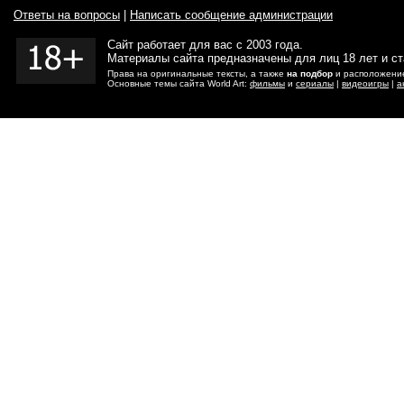
Ответы на вопросы
|
Написать сообщение администрации
Сайт работает для вас с 2003 года.
Материалы сайта предназначены для лиц 18 лет и с
Права на оригинальные тексты, а также
на подбор
и расположение
Основные темы сайта World Art:
фильмы
и
сериалы
|
видеоигры
|
а