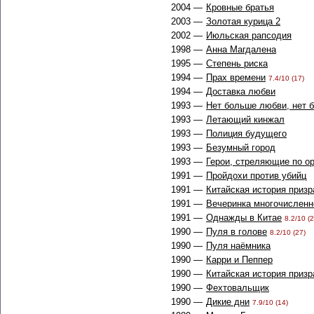
2004 —
Кровные братья
2003 —
Золотая курица 2
2002 —
Июльская рапсодия
1998 —
Анна Магдалена
1995 —
Степень риска
1994 —
Прах времени
7.4/10 (17)
1994 —
Доставка любви
1993 —
Нет больше любви, нет 
1993 —
Летающий кинжал
1993 —
Полиция будущего
1993 —
Безумный город
1993 —
Герои, стреляющие по о
1991 —
Пройдохи против убийц
1991 —
Китайская история призр
1991 —
Вечеринка многочисленн
1991 —
Однажды в Китае
8.2/10 (2
1990 —
Пуля в голове
8.2/10 (27)
1990 —
Пуля наёмника
1990 —
Карри и Пеппер
1990 —
Китайская история призр
1990 —
Фехтовальщик
1990 —
Дикие дни
7.9/10 (14)