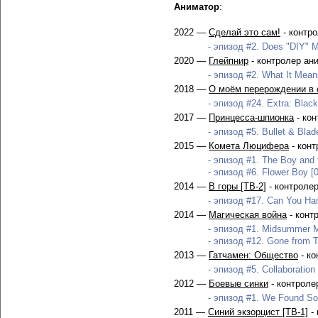
Аниматор
:
2022 —
Сделай это сам!
- контр
- эпизод #2. Does "DIY" M
2020 —
Глейпнир
- контролер ан
- эпизод #2. What It Mean
2018 —
О моём перерождении в с
- эпизод #24. Extra: Black
2017 —
Принцесса-шпионка
- кон
- эпизод #5. Bullet & Blad
2015 —
Комета Люцифера
- конт
- эпизод #1. The Boy and 
- эпизод #6. Flower Boy [0
2014 —
В горы [ТВ-2]
- контроле
- эпизод #17. Can You Han
2014 —
Магическая война
- конт
- эпизод #1. Midsummer Ma
- эпизод #12. Gone from T
2013 —
Гатчамен: Общество
- ко
- эпизод #5. Collaboration
2012 —
Боевые синки
- контроле
- эпизод #1. We Found Som
2011 —
Синий экзорцист [ТВ-1]
- 