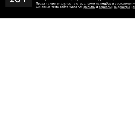
Права на оригинальные тексты, а также
на подбор
и расположение
Основные темы сайта World Art:
фильмы
и
сериалы
|
видеоигры
|
а