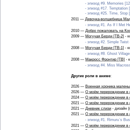
- эпизод #9. Memories [12
- эпизод #17. Temptation [
- эпизод #25. Time, Stop [
2011 —
Девочка-волшебница Мад
- эпизод #1. As If I Met H
2010 —
Добро пожаловать на Ко
2009 —
Могучая Берди [ТВ-2]
- к
- эпизод #2. Simple Twist 
2008 —
Могучая Берди [ТВ-1]
- к
- эпизод #8. Ghost Village
2008 —
Макросс Фронтир [ТВ]
- 
- эпизод #4. Miss Macross
Другие роли в аниме
:
2026 —
Военная хроника маленьк
2026 —
О моём перерождении в с
2024 —
О моём перерождении в с
2021 —
О моём перерождении в с
2021 —
Дневник слизи
- дизайн (
2021 —
О моём перерождении в с
- эпизод #1. Rimuru`s Busy
2021 —
О моём перерождении в с