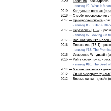
2020 —
Глейпнир
- раскадровка
- эпизод #2. What It Mean
2019 —
Колдунья в погонах (фи
2018 —
О моём перерождении в с
2017 —
Принцесса-шпионка
- рас
- эпизод #5. Bullet & Blad
2017 —
Перезапись [ТВ-2]
- раск
- эпизод #7. Moving On fro
2017 —
Военная хроника маленьк
2016 —
Перезапись [ТВ-1]
- раск
- эпизод #13. The Promise
2016 —
Измерение W
- дизайн (э
2015 —
Рай в серых тонах
- раск
- эпизод #10. The Seed of 
2014 —
Магическая война
- диза
2012 —
Синий экзорцист (фильм
2012 —
Боевые синки
- дизайн (