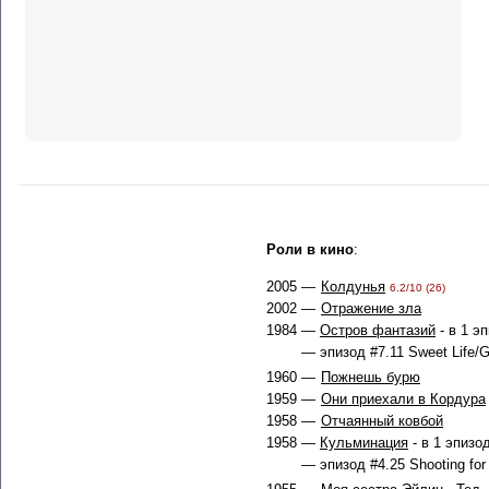
Роли в кино
:
2005 —
Колдунья
6.2/10 (26)
2002 —
Отражение зла
1984 —
Остров фантазий
- в 1 э
— эпизод #7.11 Sweet Life/G
1960 —
Пожнешь бурю
1959 —
Они приехали в Кордура
1958 —
Отчаянный ковбой
1958 —
Кульминация
- в 1 эпизо
— эпизод #4.25 Shooting for