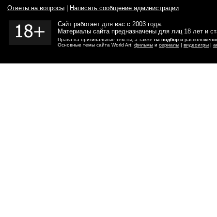
Ответы на вопросы
|
Написать сообщение администрации
Сайт работает для вас с 2003 года.
Материалы сайта предназначены для лиц 18 лет и с
Права на оригинальные тексты, а также
на подбор
и расположение
Основные темы сайта World Art:
фильмы
и
сериалы
|
видеоигры
|
а