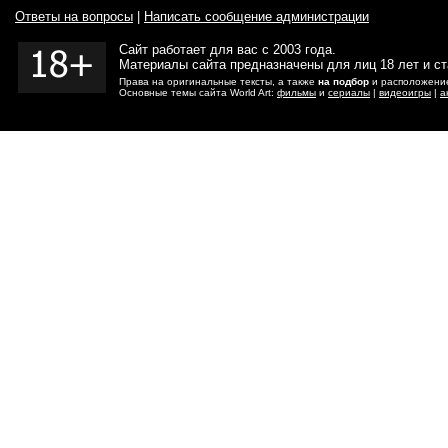
Ответы на вопросы
|
Написать сообщение администрации
Сайт работает для вас с 2003 года.
Материалы сайта предназначены для лиц 18 лет и с
Права на оригинальные тексты, а также
на подбор
и расположение
Основные темы сайта World Art:
фильмы
и
сериалы
|
видеоигры
|
а