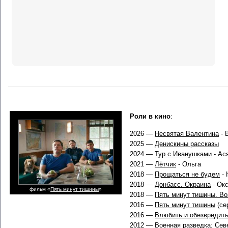
Роли в кино
:
2026 —
Несвятая Валентина
- 
2025 —
Денискины рассказы
2024 —
Тур с Иванушками
- Ас
2021 —
Лётчик
- Ольга
2018 —
Прощаться не будем
- 
2018 —
Донбасс. Окраина
- Ок
фильм «
Пять минут тишины
»
2018 —
Пять минут тишины. В
2016 —
Пять минут тишины
(се
2016 —
Влюбить и обезвредит
2012 —
Военная разведка: Се