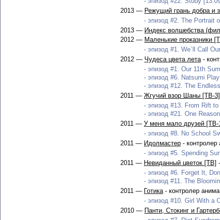
- эпизод #22. Study [13.0
2013 —
Режущий грань добра и 
- эпизод #2. The Portrait 
2013 —
Индекс волшебства (фил
2012 —
Маленькие проказники [Т
- эпизод #1. We`ll Call Our
2012 —
Чудеса цвета лета
- кон
- эпизод #1. Our 11th Sum
- эпизод #6. Natsumi Play
- эпизод #12. The Endless
2011 —
Жгучий взор Шаны [ТВ-3]
- эпизод #13. From Rift to 
- эпизод #21. One Reason 
2011 —
У меня мало друзей [ТВ-
- эпизод #8. No School Sw
2011 —
Идолмастер
- контролер
- эпизод #5. Spending Sum
2011 —
Невиданный цветок [ТВ]
-
- эпизод #6. Forget It, Don
- эпизод #11. The Bloomin
2011 —
Готика
- контролер анима
- эпизод #10. Girl With a 
2010 —
Панти, Стокинг и Гартер