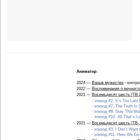
Аниматор
:
2024 —
Взрыв мужества
- контр
2022 —
Воспоминания о вечност
2021 —
Восемьдесят шесть [ТВ-
- эпизод #2. It`s Too Late 
- эпизод #7. The Truth Is 
- эпизод #8. Stay This Wa
- эпизод #10. All That`s Le
2021 —
Восемьдесят шесть [ТВ-
- эпизод #3. I Don`t Want 
- эпизод #11. Here We Go 