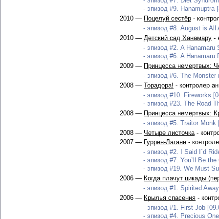
- эпизод #7. Diet Syndrom
- эпизод #9. Hanamuptra [
2010 —
Поцелуй сестёр
- контро
- эпизод #8. August is All
2010 —
Детский сад Ханамару
- 
- эпизод #2. A Hanamaru S
- эпизод #6. A Hanamaru P
2009 —
Принцесса немертвых: Ч
- эпизод #6. The Monster 
2008 —
Торадора!
- контролер а
- эпизод #10. Fireworks [0
- эпизод #23. The Road T
2008 —
Принцесса немертвых: К
- эпизод #5. Traitor Monk 
2008 —
Четыре листочка
- контр
2007 —
Гуррен-Лаганн
- контрол
- эпизод #2. I Said I`d Rid
- эпизод #7. You`ll Be the
- эпизод #19. We Must Sur
2006 —
Когда плачут цикады (пе
- эпизод #1. Spirited Away
2006 —
Крылья спасения
- контр
- эпизод #1. First Job [09
- эпизод #4. Precious One