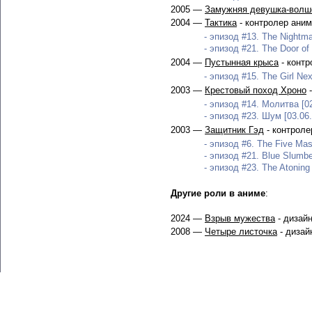
2005 —
Замужняя девушка-волш
2004 —
Тактика
- контролер ани
- эпизод #13. The Nightma
- эпизод #21. The Door of
2004 —
Пустынная крыса
- контр
- эпизод #15. The Girl Nex
2003 —
Крестовый поход Хроно
-
- эпизод #14. Молитва [02
- эпизод #23. Шум [03.06
2003 —
Защитник Гэд
- контроле
- эпизод #6. The Five Mas
- эпизод #21. Blue Slumbe
- эпизод #23. The Atoning
Другие роли в аниме
:
2024 —
Взрыв мужества
- дизайн
2008 —
Четыре листочка
- дизай