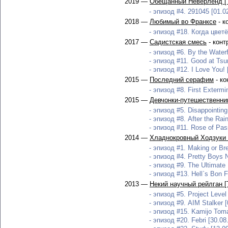
2019 —
Обещанный Неверленд [
- эпизод #4. 291045 [01.0
2018 —
Любимый во Франксе
- к
- эпизод #18. Когда цветё
2017 —
Садистская смесь
- конт
- эпизод #6. By the Waterfr
- эпизод #11. Good at Tsun
- эпизод #12. I Love You! 
2015 —
Последний серафим
- ко
- эпизод #8. First Extermi
2015 —
Девчонки-путешественни
- эпизод #5. Disappointing
- эпизод #8. After the Rai
- эпизод #11. Rose of Pas
2014 —
Хладнокровный Ходзуки 
- эпизод #1. Making or Bre
- эпизод #4. Pretty Boys N
- эпизод #9. The Ultimate
- эпизод #13. Hell`s Bon Fe
2013 —
Некий научный рейлган [
- эпизод #5. Project Level 
- эпизод #9. AIM Stalker [
- эпизод #15. Kamijo Toma
- эпизод #20. Febri [30.08