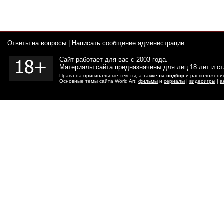
Ответы на вопросы
|
Написать сообщение администрации
Сайт работает для вас с 2003 года.
Материалы сайта предназначены для лиц 18 лет и с
Права на оригинальные тексты, а также
на подбор
и расположение
Основные темы сайта World Art:
фильмы
и
сериалы
|
видеоигры
|
а