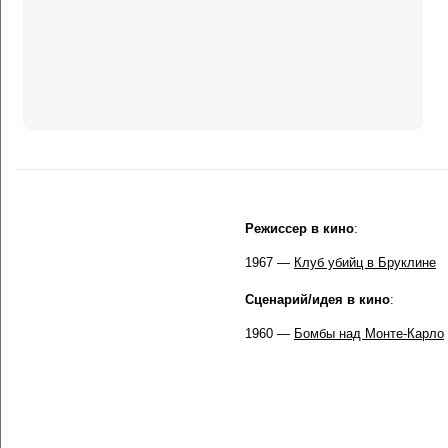
Режиссер в кино
:
1967 —
Клуб убийц в Бруклине
Сценарий/идея в кино
:
1960 —
Бомбы над Монте-Карло