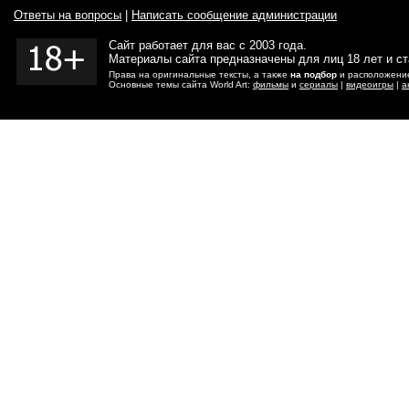
Ответы на вопросы
|
Написать сообщение администрации
Сайт работает для вас с 2003 года.
Материалы сайта предназначены для лиц 18 лет и с
Права на оригинальные тексты, а также
на подбор
и расположение
Основные темы сайта World Art:
фильмы
и
сериалы
|
видеоигры
|
а