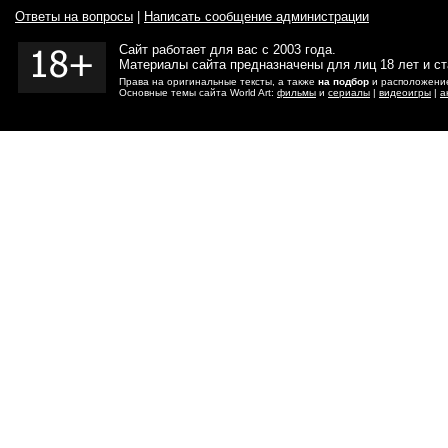
Ответы на вопросы
|
Написать сообщение администрации
Сайт работает для вас с 2003 года.
Материалы сайта предназначены для лиц 18 лет и с
Права на оригинальные тексты, а также
на подбор
и расположение
Основные темы сайта World Art:
фильмы
и
сериалы
|
видеоигры
|
а