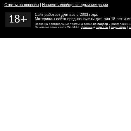
Ответы на вопросы
|
Написать сообщение администрации
Сайт работает для вас с 2003 года.
Материалы сайта предназначены для лиц 18 лет и с
Права на оригинальные тексты, а также
на подбор
и расположение
Основные темы сайта World Art:
фильмы
и
сериалы
|
видеоигры
|
а