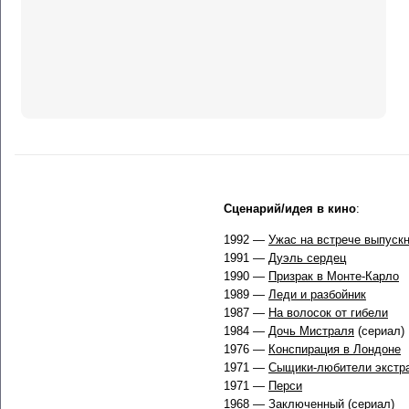
Сценарий/идея в кино
:
1992 —
Ужас на встрече выпуск
1991 —
Дуэль сердец
1990 —
Призрак в Монте-Карло
1989 —
Леди и разбойник
1987 —
На волосок от гибели
1984 —
Дочь Мистраля
(сериал)
1976 —
Конспирация в Лондоне
1971 —
Сыщики-любители экстра
1971 —
Перси
1968 —
Заключенный
(сериал)