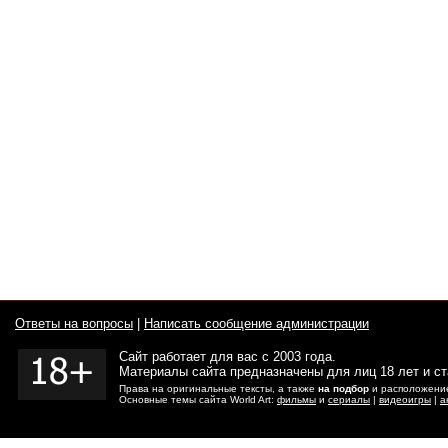
Ответы на вопросы
|
Написать сообщение администрации
Сайт работает для вас с 2003 года.
Материалы сайта предназначены для лиц 18 лет и с
Права на оригинальные тексты, а также
на подбор
и расположение
Основные темы сайта World Art:
фильмы
и
сериалы
|
видеоигры
|
а