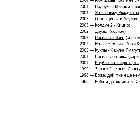
2004 —
Моя жизнь после её см
2004 —
Подружка Минами
(сер
2004 —
Я ненавижу Рождество
2003 —
О женщинах и Асурах
2003 —
Колдун 2
- Химико
2002 —
Друзья
(сериал)
2002 —
Первая любовь
(сериал
2002 —
На расстоянии
- Аяки К
2002 —
Куклы
- Харуна Ямагу
2001 —
Боевая девчонка
(сери
2001 —
Клубника поверх торта
1999 —
Звонок 2
- Канаэ Саваг
1998 —
Боже, дай мне еще нем
1998 —
Ребята-детективы из С