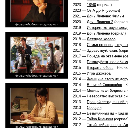
2023 —
18/40
(сериал)
2023 —
От А до Я
(сериал)
2021 —
Дочь Люпена: Фильм
2020 —
Дочь Люпена 2
(сериал
фильм «
Любовь по сценарию
»
2019 —
История, которую след
2019 —
Дочь Люпена
(сериал)
2018 —
Летящее колесо
2018 —
Семья по соседству вы
2017 —
Здравствуй, ёжик
(сери
2017 —
Победа на экзамене
(се
2016 —
Пожалуйста, полюби ме
2015 —
Вторая любовь
- Нисих
2015 —
Игра джокера
фильм «
Любовь по сценарию
»
2014 —
Женщина этого не допу
2014 —
Великий Сюрарабон
- К
2014 —
Молчаливая бедность
-
2014 —
Невероятно высокая ск
2013 —
Прощай сегодняшний д
2013 —
Соседки
2013 —
Безымянный яд
- Кадзи
2012 —
Тайра Киёмори
(сериал
2012 —
Токийский аэропорт: А
фильм «
Любовь по сценарию
»