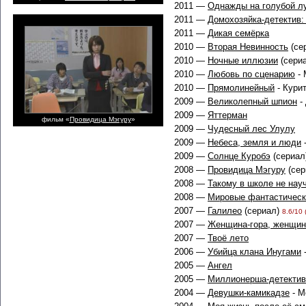
2011 —
Однажды на голубой л
2011 —
Домохозяйка-детектив:
2011 —
Дикая семёрка
2010 —
Вторая Невинность
(се
2010 —
Ночные иллюзии
(сери
2010 —
Любовь по сценарию
- 
2010 —
Прямолинейный
- Кури
2009 —
Великолепный шпион
- 
2009 —
Яттерман
фильм «
Провидица Мэгуру
»
2009 —
Чудесный лес Улулу
2009 —
Небеса, земля и люди
-
2009 —
Солнце Куробэ
(сериал
2008 —
Провидица Мэгуру
(сер
2008 —
Такому в школе не науч
2008 —
Мировые фантастическ
2007 —
Галилео
(сериал)
8.6/10 
2007 —
Женщина-гора, женщин
2007 —
Твоё лето
2006 —
Убийца клана Инугами
-
2005 —
Ангел
2005 —
Миллионерша-детектив
2004 —
Девушки-камикадзе
- М