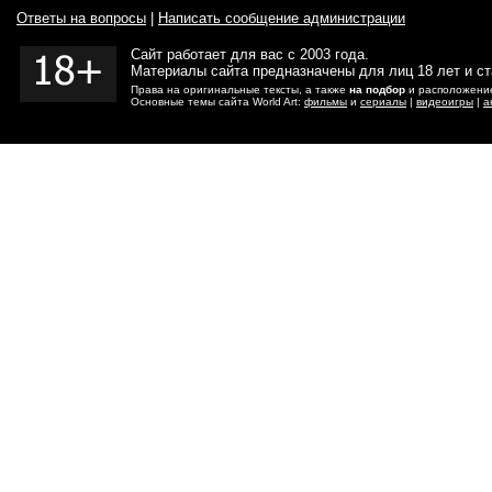
Ответы на вопросы
|
Написать сообщение администрации
Сайт работает для вас с 2003 года.
Материалы сайта предназначены для лиц 18 лет и с
Права на оригинальные тексты, а также
на подбор
и расположение
Основные темы сайта World Art:
фильмы
и
сериалы
|
видеоигры
|
а