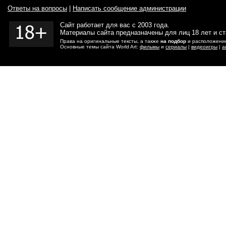
Ответы на вопросы
|
Написать сообщение администрации
Сайт работает для вас с 2003 года.
Материалы сайта предназначены для лиц 18 лет и с
Права на оригинальные тексты, а также
на подбор
и расположение
Основные темы сайта World Art:
фильмы
и
сериалы
|
видеоигры
|
а