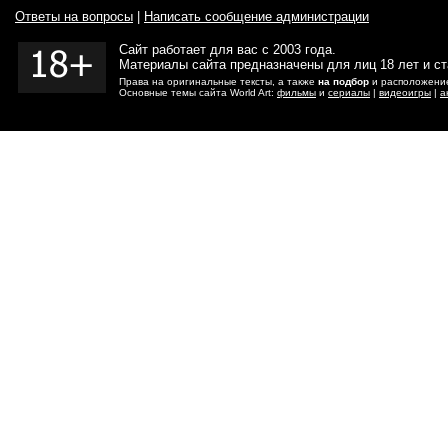
Ответы на вопросы
|
Написать сообщение администрации
Сайт работает для вас с 2003 года.
Материалы сайта предназначены для лиц 18 лет и с
Права на оригинальные тексты, а также
на подбор
и расположение
Основные темы сайта World Art:
фильмы
и
сериалы
|
видеоигры
|
а