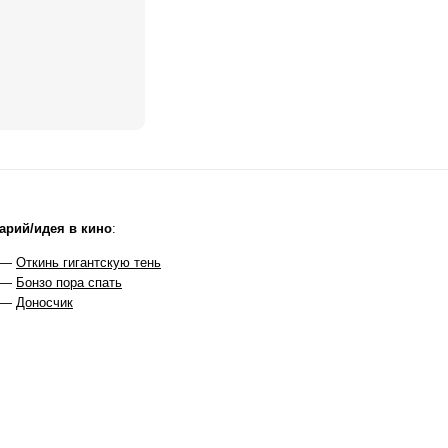
арий/идея в кино
:
 —
Откинь гигантскую тень
 —
Бонзо пора спать
 —
Доносчик