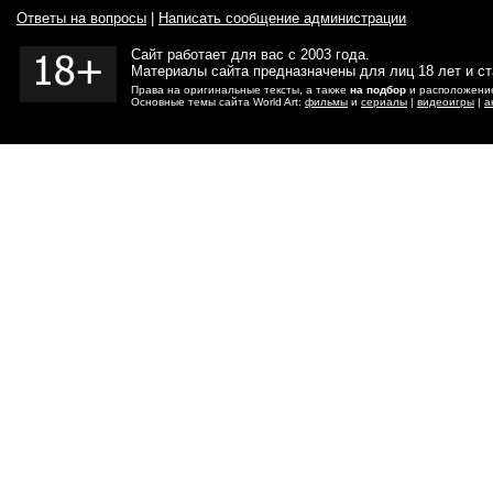
Ответы на вопросы
|
Написать сообщение администрации
Сайт работает для вас с 2003 года.
Материалы сайта предназначены для лиц 18 лет и с
Права на оригинальные тексты, а также
на подбор
и расположение
Основные темы сайта World Art:
фильмы
и
сериалы
|
видеоигры
|
а