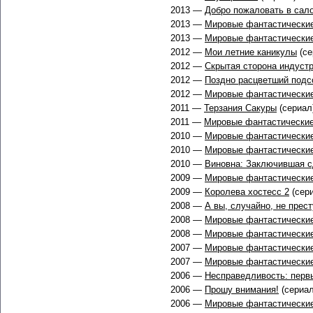
2013 —
Добро пожаловать в сало
2013 —
Мировые фантастические
2013 —
Мировые фантастические
2012 —
Мои летние каникулы
(се
2012 —
Скрытая сторона индуст
2012 —
Поздно расцветший подс
2012 —
Мировые фантастические
2011 —
Терзания Сакуры
(сериал
2011 —
Мировые фантастические
2010 —
Мировые фантастические
2010 —
Мировые фантастические
2010 —
Виновна: Заключившая с
2009 —
Мировые фантастические
2009 —
Королева хостесс 2
(сер
2008 —
А вы, случайно, не прес
2008 —
Мировые фантастические
2008 —
Мировые фантастические
2007 —
Мировые фантастические
2007 —
Мировые фантастические
2006 —
Несправедливость: перв
2006 —
Прошу внимания!
(сериа
2006 —
Мировые фантастические