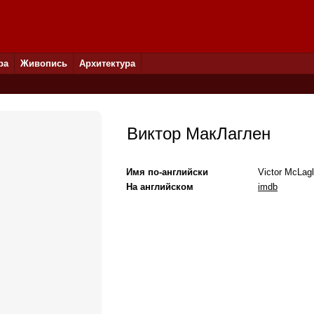
ра
Живопись
Архитектура
Виктор МакЛаглен
Имя по-английски
Victor McLag
На английском
imdb