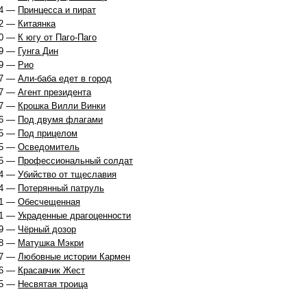
4 —
Принцесса и пират
2 —
Китаянка
0 —
К югу от Паго-Паго
9 —
Гунга Дин
9 —
Рио
7 —
Али-баба едет в город
7 —
Агент президента
7 —
Крошка Вилли Винки
6 —
Под двумя флагами
5 —
Под прицелом
5 —
Осведомитель
5 —
Профессиональный солдат
4 —
Убийство от тщеславия
4 —
Потерянный патруль
1 —
Обесчещенная
1 —
Украденные драгоценности
9 —
Чёрный дозор
8 —
Матушка Мэкри
7 —
Любовные истории Кармен
6 —
Красавчик Жест
5 —
Несвятая троица