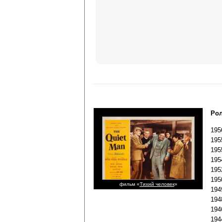
Рол
195
195
195
195
195
195
фильм «
Тихий человек
»
194
194
194
194