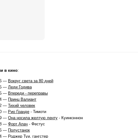
и в кино
:
6 —
Вокруг света за 80 дней
5 —
Леди Годива
5 —
Впереди - переправы
4 —
Принц Валиант
2 —
Тихий человек
0 —
Рио Гранде
- Тимоти
9 —
Она носила желтую ленту
- Куинкэннон
8 —
Форт Апач
- Фестус
6 —
Полустанок
4 —
Роджер Туи, гангстер