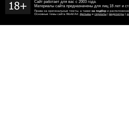
Сайт работает для вас с 2003 года.
Материалы сайта предназначены для лиц 18 лет и с
Права на оригинальные тексты, а также
на подбор
и расположение
Основные темы сайта World Art:
фильмы
и
сериалы
|
видеоигры
|
а