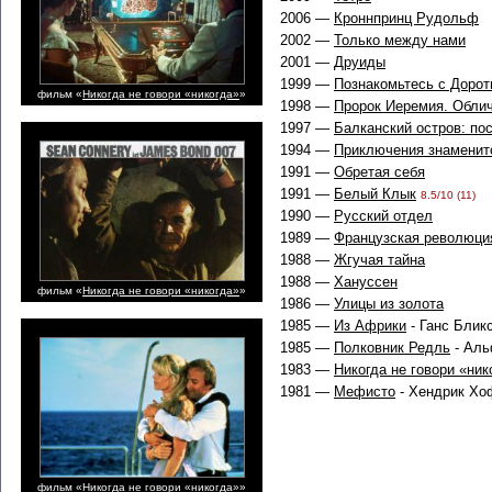
2006 —
Кроннпринц Рудольф
2002 —
Только между нами
2001 —
Друиды
1999 —
Познакомьтесь с Доро
фильм «
Никогда не говори «никогда»
»
1998 —
Пророк Иеремия. Обли
1997 —
Балканский остров: по
1994 —
Приключения знаменит
1991 —
Обретая себя
1991 —
Белый Клык
8.5/10 (11)
1990 —
Русский отдел
1989 —
Французская революци
1988 —
Жгучая тайна
1988 —
Хануссен
фильм «
Никогда не говори «никогда»
»
1986 —
Улицы из золота
1985 —
Из Африки
- Ганс Блик
1985 —
Полковник Редль
- Аль
1983 —
Никогда не говори «ник
1981 —
Мефисто
- Хендрик Хо
фильм «
Никогда не говори «никогда»
»