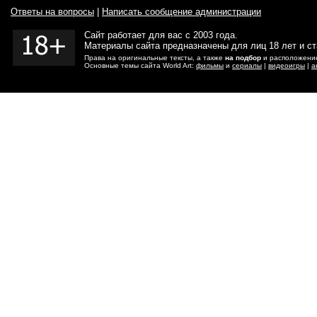
Ответы на вопросы
|
Написать сообщение администрации
Сайт работает для вас с 2003 года.
Материалы сайта предназначены для лиц 18 лет и с
Права на оригинальные тексты, а также
на подбор
и расположение
Основные темы сайта World Art:
фильмы
и
сериалы
|
видеоигры
|
а