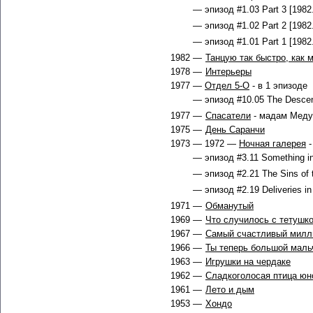
— эпизод #1.03 Part 3 [1982
— эпизод #1.02 Part 2 [1982
— эпизод #1.01 Part 1 [1982
1982 —
Танцую так быстро, как 
1978 —
Интерьеры
1977 —
Отдел 5-O
- в 1 эпизоде
— эпизод #10.05 The Descent
1977 —
Спасатели
- мадам Медуз
1975 —
День Саранчи
1973 — 1972 —
Ночная галерея
-
— эпизод #3.11 Something in
— эпизод #2.21 The Sins of t
— эпизод #2.19 Deliveries in
1971 —
Обманутый
1969 —
Что случилось с тетушк
1967 —
Самый счастливый милл
1966 —
Ты теперь большой маль
1963 —
Игрушки на чердаке
1962 —
Сладкоголосая птица юн
1961 —
Лето и дым
1953 —
Хондо