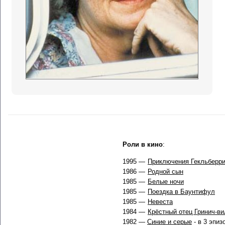
Роли в кино
:
1995 —
Приключения Гекльберр
1986 —
Родной сын
1985 —
Белые ночи
1985 —
Поездка в Баунтифул
1985 —
Невеста
1984 —
Крёстный отец Гринич-в
1982 —
Синие и серые
- в 3 эпиз