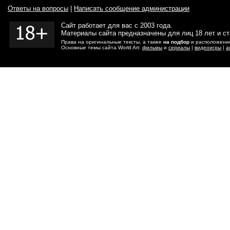
Ответы на вопросы
|
Написать сообщение администрации
Сайт работает для вас с 2003 года.
Материалы сайта предназначены для лиц 18 лет и с
Права на оригинальные тексты, а также
на подбор
и расположение
Основные темы сайта World Art:
фильмы
и
сериалы
|
видеоигры
|
а