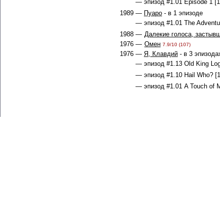
— эпизод #1.01 Episode 1 [1
1989 —
Пуаро
- в 1 эпизоде
— эпизод #1.01 The Adventur
1988 —
Далекие голоса, застыв
1976 —
Омен
7.9/10 (107)
1976 —
Я, Клавдий
- в 3 эпизода
— эпизод #1.13 Old King Log
— эпизод #1.10 Hail Who? [1
— эпизод #1.01 A Touch of M